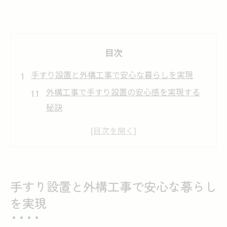
目次
手すり設置と外構工事で安心な暮らしを実現
外構工事で手すり設置の安心感を実現する
秘訣
バリアフリーな外構工事がもたらす毎日の
安全性
外構工事の手すり設置で転倒リスクを大幅
に軽減
手すり設置と外構工事で安心な暮らし
高齢者の暮らしを守る外構工事と手すり設
を実現
置の重要性
家族全員が安心できる外構工事の進め方