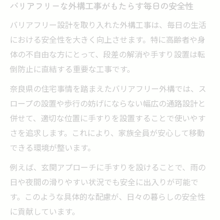
バリアフリーな外構工事がもたらす毎日の安全性
手すり設置と外構工事で叶える快適な住ま
バリアフリー設計を取り入れた外構工事は、毎日の生活
い
における安全性を大きく向上させます。特に高齢者や身
バリアフリー外構工事で家族の安心を守る
体の不自由な方にとって、段差の解消や手すり設置は転
方法
倒防止に直結する重要な工事です。
外構工事で段差解消と手すり設置を同時に
奈良県の住宅事情を踏まえたバリアフリー外構では、ス
進める
ロープの設置や歩行の妨げにならない幅広の通路設計と
快適な生活を叶えるバリアフリー外構工事
併せて、適切な位置に手すりを設置することで使いやす
の実践術
さを追求します。これにより、家族全員が安心して移動
外構工事における手すり設置の注意点を押さえ
できる環境が整います。
る
例えば、玄関アプローチに手すりを設けることで、雨の
外構工事で手すり設置時に注意すべきポイ
日や夜間の滑りやすい状況でも安全に出入りが可能で
ント
す。このような具体的な配慮が、日々の暮らしの安全性
手すり設置を成功させる外構工事の業者選
に貢献しています。
び