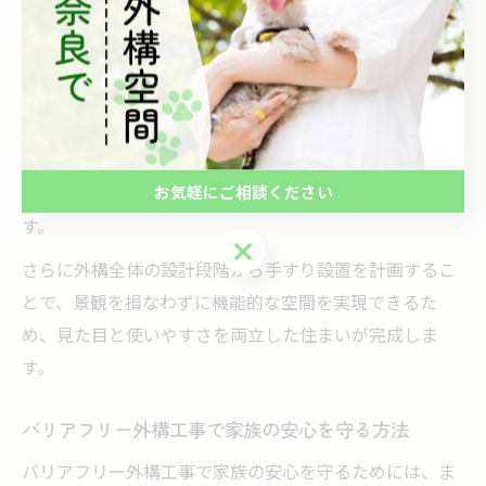
えた手すりを選ぶことが快適な住まいづくりに直結しま
す。
例えば、玄関の階段やスロープに設置する手すりは、利
用者の体格や使い勝手を考慮し、握りやすい形状や適切
な高さで施工することが必要です。こうした配慮がある
お気軽にご相談ください
ことで、日常の移動負担が軽減され、安心感が生まれま
す。
お気軽にご相談ください
さらに外構全体の設計段階から手すり設置を計画するこ
とで、景観を損なわずに機能的な空間を実現できるた
め、見た目と使いやすさを両立した住まいが完成しま
す。
バリアフリー外構工事で家族の安心を守る方法
バリアフリー外構工事で家族の安心を守るためには、ま