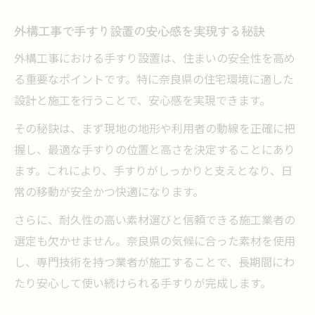
安全を高める外構工事手すり選びのポイント
外構工事で手すり設置の安心感を実現する秘訣
失敗しない外構工事手すり選びのチェック
外構工事における手すり設置は、住まいの安全性を高め
リスト
る重要なポイントです。特に奈良県の住宅環境に適した
外構工事で重視したい手すりの素材と形状
設計と施工を行うことで、安心感を実現できます。
ポイント
その秘訣は、まず現地の地形や利用者の動線を正確に把
手すり設置に適した外構工事業者の選び方
握し、最適な手すりの位置と高さを決定することにあり
外構工事で安全性を高める手すり設置のコ
ます。これにより、手すりがしっかりと支えとなり、日
ツ
常の移動が安全かつ快適になります。
バリアフリー外構工事に最適な手すりの特
さらに、耐久性の高い素材選びと信頼できる施工業者の
徴とは
選定も欠かせません。奈良県の気候に合った素材を使用
バリアフリー化を目指すなら外構工事がおすす
し、専門技術を持つ業者が施工することで、長期間にわ
め
たり安心して使い続けられる手すりが完成します。
外構工事によるバリアフリー化のメリット
を解説