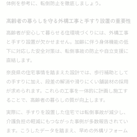
外構工事手すり設置の事例に学ぶ快適な暮
体例を参考に、転倒防止を徹底しましょう。
らし方
手すり設置で変わる外構工事の新たな価値
高齢者の暮らしを守る外構工事と手すり設置の重要性
手すり設置が外構工事にもたらす新価値と
高齢者が安心して暮らせる住環境づくりには、外構工事
は
と手すり設置が欠かせません。加齢に伴う身体機能の低
外構工事手すり設置で住まいの魅力を高め
下に対応した安全対策は、転倒事故の防止や自立支援に
る方法
直結します。
手すり付き外構工事が将来の安心へとつな
奈良県の住宅事情を踏まえた設計では、歩行補助として
がる理由
の手すりに加え、段差の解消や滑りにくい舗装材の採用
外構工事の手すり設置で得られる生活の変
が求められます。これらの工事を一体的に計画し施工す
化
ることで、高齢者の暮らしの質が向上します。
バリアフリー外構工事が広げる快適な暮ら
実際に、手すりを設置した住宅では転倒事故が減少し、
し
介護負担の軽減にもつながった事例が多数報告されてい
ます。こうしたデータを踏まえ、早めの外構リフォーム