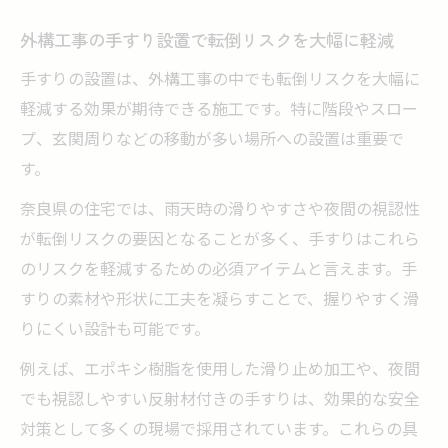
外構工事で重要な手すりの安全基準を知る
外構工事の手すり設置で転倒リスクを大幅に軽減
バリアフリー外構工事に役立つ手すり設置
手すりの設置は、外構工事の中でも転倒リスクを大幅に
の工夫
軽減する効果が期待できる施工です。特に階段やスロー
外構工事の手すり設置で発生しやすい問題
プ、玄関周りなどの移動が多い場所への設置は重要で
と対策
す。
納得の外構工事で手すりのある快適な住まいへ
奈良県の住宅では、雨天時の滑りやすさや夜間の視認性
外構工事で実現する手すり付きの快適空間
が転倒リスクの要因となることが多く、手すりはこれら
づくり
のリスクを軽減するための必須アイテムと言えます。手
手すり設置を含む外構工事で暮らしを向上
すりの素材や形状に工夫を凝らすことで、握りやすく滑
外構工事の手すり設置で満足度を高めるコ
りにくい設計も可能です。
ツ
例えば、エポキシ樹脂を使用した滑り止め加工や、夜間
バリアフリーな外構工事が快適な住環境を
でも視認しやすい反射材付きの手すりは、効果的な安全
支える
対策として多くの現場で採用されています。これらの具