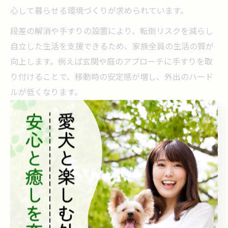
心して暮らせる環境づくりが求められています。
段差の解消や手すりの設置により、転倒リスクを減らし
自立した生活を支援できるため、家族全員の生活の質が
向上します。例えば玄関や庭のアプローチに手すりを取
り付けることで、移動時の安定感が増し、外出のハード
ルが低くなります。
このように外構工事でバリアフリー化を進めることは、
将来的な介護負担の軽減にもつながり、長期的な住まい
の資産価値向上にも寄与します。
手すり設置と外構工事で叶える快適な住まい
手すり設置は外構工事において、住まいの安全性だけで
なく快適性も高める重要なポイントです。奈良県の気候
や住宅の特徴に合わせて、耐久性とデザイン性を兼ね備