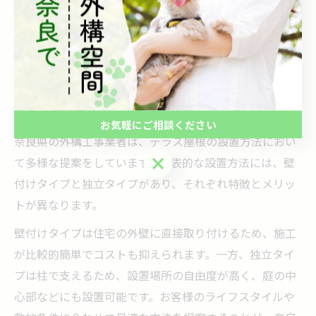
基礎工事や固定方法を採用し、強風や積雪に耐えうる構
造にすることが長持ちの秘訣です。定期的なメンテナン
スも耐久性維持に役立ち、汚れや傷みを早期に発見して
対処することで、長期間快適に使い続けられます。
奈良外構工事業者が提案する設置方法の違い
お気軽にご相談ください
奈良県の外構工事業者は、テラス屋根の設置方法におい
お気軽にご相談ください
て多様な提案をしています。代表的な設置方法には、壁
付けタイプと独立タイプがあり、それぞれ特徴とメリッ
トが異なります。
壁付けタイプは住宅の外壁に直接取り付けるため、施工
が比較的簡単でコストも抑えられます。一方、独立タイ
プは柱で支えるため、設置場所の自由度が高く、庭の中
心部などにも設置可能です。お客様のライフスタイルや