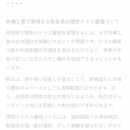
方
外構工事で叶えるおしゃれなテラス空間の
外構工事で実現する奈良県の理想テラス屋根づくり
実例紹介
奈良県で理想のテラス屋根を実現するには、まず外構工
奈良外構工事で重視したいデザインポイン
事の全体設計を明確にすることが重要です。テラス屋根
トとは
は庭や外部空間の快適性を高めるだけでなく、季節や天
外構工事でおしゃれを実現する素材と配置
候の変化に左右されずに屋外を活用できるメリットがあ
選び
ります。
奈良外構おしゃれ空間のための照明と植栽
例えば、雨や強い日差しを遮ることで、家族団らんの場
の工夫
や趣味のスペースとしても活用範囲が広がります。ま
外構工事で失敗しないテラスレイアウトの
た、奈良県は四季の変化が豊かであるため、耐久性やメ
考え方
ンテナンス性にも配慮した素材選びが求められます。
テラス屋根設置におすすめの奈良県外構工事術
理想のテラス屋根づくりには、設計段階での用途検討、
外構工事で選ぶテラス屋根設置のポイント
耐候性の高い素材選択、そして美観を損なわないデザイ
を解説