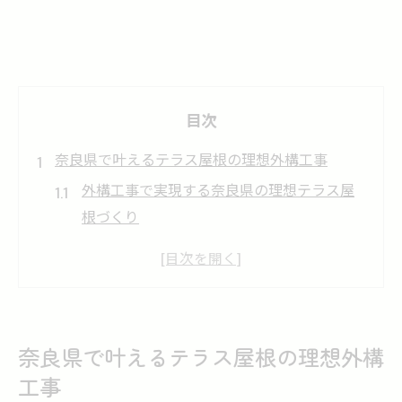
目次
奈良県で叶えるテラス屋根の理想外構工事
外構工事で実現する奈良県の理想テラス屋
根づくり
奈良県で外構工事を依頼するメリットと注
意点
失敗しない外構工事業者選びのコツを解説
テラス屋根と外構工事の最新デザイン傾向
奈良県で叶えるテラス屋根の理想外構
奈良県の外構工事おすすめプランと特徴
工事
外構工事を通じたおしゃれなテラス空間の作り