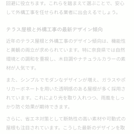
外構工事費用を抑えるための見積もりチェ
回避に役立ちます。これらを踏まえて選ぶことで、安心
ック法
して外構工事を任せられる業者に出会えるでしょう。
奈良県外構工事で快適空間を手に入れる方法
テラス屋根と外構工事の最新デザイン傾向
外構工事で手に入れる快適な奈良県テラス
空間
近年のテラス屋根と外構工事のデザイン傾向は、機能性
奈良外構工事業者が提案する快適空間の工
と美観の両立が求められています。特に奈良県では自然
夫点
環境との調和を重視し、木目調やナチュラルカラーの素
材が人気です。
外構工事で叶える機能的なテラス屋根のポ
イント
また、シンプルでモダンなデザインが増え、ガラスやポ
奈良県外構工事おすすめの快適空間づくり
リカーボネートを用いた透明感のある屋根が多く採用さ
実例
れています。これにより光を取り入れつつ、雨風をしっ
外構工事後のアフターケアやメンテナンス
かり防ぐ効果が期待できます。
の重要性
さらに、省エネ対策として断熱性の高い素材や可動式の
屋根も注目されています。こうした最新のデザインを取