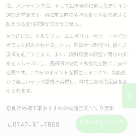
性、メンテナンス性、そして設置場所に適したデザイン
選びが重要です。特に奈良県の多湿な夏季や冬の寒さに
耐えうる素材選定が欠かせません。
具体的には、アルミフレームにポリカーボネートや強化
ガラスを組み合わせることで、軽量かつ耐候性に優れた
屋根を施工できます。また、傾斜角度の調整で雨水の排
水をスムーズにし、長期間の使用でも劣化を防ぐ工夫が
必要です。これらのポイントを押さえることで、機能的
かつ美しいテラス屋根が実現し、外構工事の満足度を高
められます。
奈良県外構工事おすすめの快適空間づくり実例
奈良県での外構工事における快適空間づくりの実例とし
お問い合わせはこち
0742-81-7868
ら
て、庭全体の景観と調和したテラス屋根設置が挙げられ