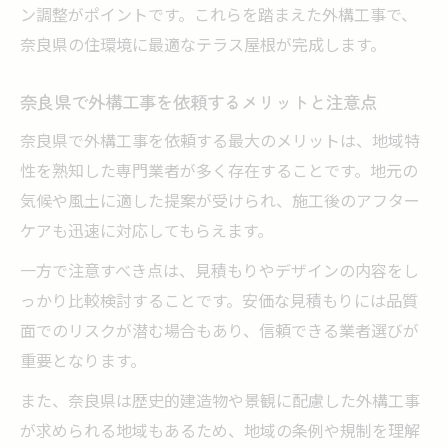
ン調整がポイントです。これらを踏まえた外構工事で、
奈良県外構工事おすすめのテラス屋根素材
奈良県の住環境に最適なテラス屋根が完成します。
とは
外構工事でテラス屋根の耐久性を高める秘
奈良県で外構工事を依頼するメリットと注意点
訣
奈良県で外構工事を依頼する最大のメリットは、地域特
奈良外構工事業者が提案する設置方法の違
性を熟知した専門業者が多く存在することです。地元の
い
気候や風土に適した提案が受けられ、施工後のアフター
外構工事で安心できるテラス屋根保証制度
ケアも迅速に対応してもらえます。
の特徴
一方で注意すべき点は、見積もりやデザインの内容をし
納得の外構工事を奈良県で実現するコツ
っかり比較検討することです。安価な見積もりには品質
外構工事で納得の仕上がりを得るための打
面でのリスクが潜む場合もあり、信頼できる業者選びが
ち合わせ術
重要となります。
奈良県外構工事見積もりの比較ポイントを
また、奈良県は歴史的建造物や景観に配慮した外構工事
紹介
が求められる地域もあるため、地域の条例や規制を理解
外構工事業者選びで抑えたい信頼性の見極