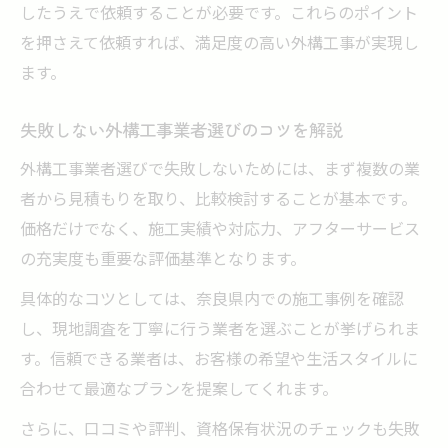
したうえで依頼することが必要です。これらのポイント
め方
を押さえて依頼すれば、満足度の高い外構工事が実現し
外構工事で希望を叶えるための伝え方の工
ます。
夫
奈良外構工事で予算内に収めるテクニック
失敗しない外構工事業者選びのコツを解説
テラス屋根の費用とデザイン選び徹底解説
外構工事業者選びで失敗しないためには、まず複数の業
外構工事におけるテラス屋根費用相場の基
者から見積もりを取り、比較検討することが基本です。
本知識
価格だけでなく、施工実績や対応力、アフターサービス
奈良外構工事でお得にテラス屋根を設置す
の充実度も重要な評価基準となります。
る方法
具体的なコツとしては、奈良県内での施工事例を確認
外構工事とテラス屋根のデザイン比較ポイ
し、現地調査を丁寧に行う業者を選ぶことが挙げられま
ント
す。信頼できる業者は、お客様の希望や生活スタイルに
奈良県外構工事で失敗しない費用交渉術と
合わせて最適なプランを提案してくれます。
は
さらに、口コミや評判、資格保有状況のチェックも失敗