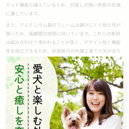
カット機能も備えているため、日差しの強い奈良の気候
に適しています。
また、アルミニウム製のフレームは錆びにくく耐久性が
高いため、長期間の使用に向いています。これらの素材
は組み合わせて使われることが多く、デザイン性と機能
性を両立できるため、奈良県内の外構工事で人気があり
ます。
外構工事でテラス屋根の耐久性を高める秘訣
テラス屋根の耐久性を高めるためには、まず高品質な素
材選びが欠かせません。耐候性や耐衝撃性に優れた素材
を選ぶことで、風雨や紫外線による劣化を防止できま
す。
加えて、施工時の設置方法も重要です。しっかりとした