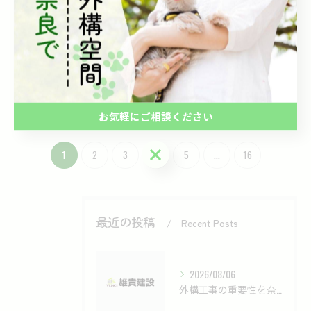
2026/07/25
外構工事と奈良県に合う理想のデザイン
を実現するための具体的な選び方ガイド
2026/07/24
お気軽にご相談ください
お気軽にご相談ください
1
2
3
4
5
...
16
最近の投稿
Recent Posts
2026/08/06
外構工事の重要性を奈良県で実感できる理由と暮らしが変わるポイント