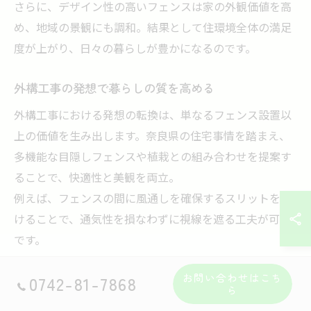
さらに、デザイン性の高いフェンスは家の外観価値を高
め、地域の景観にも調和。結果として住環境全体の満足
度が上がり、日々の暮らしが豊かになるのです。
外構工事の発想で暮らしの質を高める
外構工事における発想の転換は、単なるフェンス設置以
上の価値を生み出します。奈良県の住宅事情を踏まえ、
多機能な目隠しフェンスや植栽との組み合わせを提案す
ることで、快適性と美観を両立。
例えば、フェンスの間に風通しを確保するスリットを設
けることで、通気性を損なわずに視線を遮る工夫が可能
です。
また、照明や防犯カメラの設置と連携した外構設計は、
お問い合わせはこち
0742-81-7868
夜間の安全性向上にも寄与。こうした多角的な視点を持
ら
つ外構工事により、暮らしの質を根本から高めることが