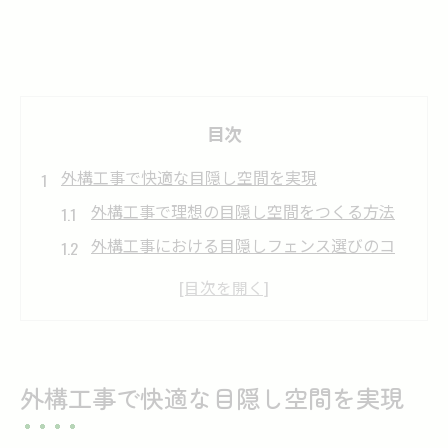
目次
外構工事で快適な目隠し空間を実現
外構工事で理想の目隠し空間をつくる方法
外構工事における目隠しフェンス選びのコ
ツ
プライバシー重視の外構工事が暮らしを変
える
外構工事で快適な家時間を実現する秘訣
外構工事で快適な目隠し空間を実現
目隠し効果を高める外構工事の最新トレン
ド