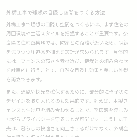
家族がくつろげる外構工事の目隠し術
外構工事で理想の目隠し空間をつくる方法
外構工事で叶える家族の安心目隠し空間
外構工事で理想の目隠し空間をつくるには、まず住宅の
家族時間を守る外構工事の目隠しフェンス
周囲環境や生活スタイルを把握することが重要です。奈
活用術
良県の住宅密集地では、隣家との距離が近いため、視線
子どもも安心できる外構工事のポイント
を遮りつつ圧迫感を抑える設計が求められます。具体的
外構工事でプライバシーを高める工夫
には、フェンスの高さや素材選び、植栽との組み合わせ
家族の生活を快適にする目隠し工事の秘訣
を計画的に行うことで、自然な目隠し効果と美しい外観
プライベートを守る目隠しフェンスの選び方
を両立できます。
外構工事で選ぶ目隠しフェンスの種類と特
また、通風や採光を確保するために、部分的に格子状の
徴
デザインを取り入れるのも効果的です。例えば、木製フ
外構工事に強いおすすめの目隠し素材とは
ェンスと生け垣を組み合わせることで、季節感を楽しみ
ながらプライバシーを守ることが可能です。こうした工
外構工事で後悔しないフェンス選びのポイ
夫は、暮らしの快適さを向上させるだけでなく、外構全
ント