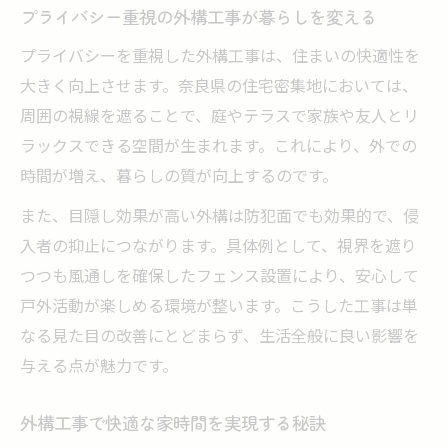
プライバシー重視の外構工事が暮らしを変える
外構工事で叶える景観と調和する目隠し案
プライバシーを重視した外構工事は、住まいの快適性を
機能美を追求した外構工事のポイント
大きく向上させます。奈良県の住宅密集地においては、
理想の暮らしへ導く外構工事のアイデア
周囲の視線を遮ることで、庭やテラスで家族や友人とリ
外構工事で叶える理想のプライベート空間
ラックスできる空間が生まれます。これにより、外での
外構工事のプロが提案する快適な暮らし方
時間が増え、暮らしの質が向上するのです。
目隠しフェンスで暮らしが変わる理由
また、目隠し効果が高い外構は防犯面でも効果的で、侵
外構工事の発想で暮らしの質を高める
入者の抑止につながります。具体例として、視界を遮り
理想の住まいを実現する外構工事術
つつも風通しを確保したフェンス設置により、安心して
戸外活動が楽しめる環境が整います。こうした工事は単
なる見た目の改善にとどまらず、生活全般に良い影響を
与える点が魅力です。
外構工事で快適な家時間を実現する秘訣