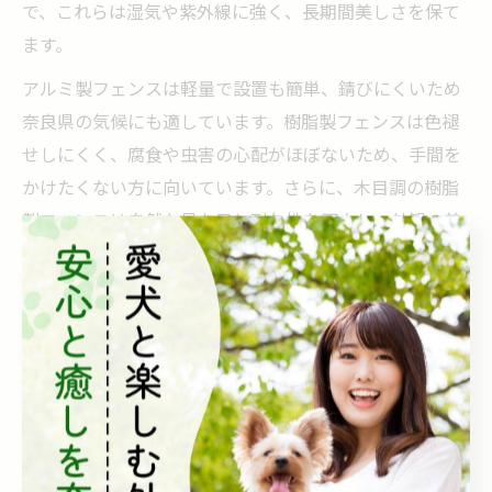
で、これらは湿気や紫外線に強く、長期間美しさを保て
ます。
アルミ製フェンスは軽量で設置も簡単、錆びにくいため
奈良県の気候にも適しています。樹脂製フェンスは色褪
せしにくく、腐食や虫害の心配がほぼないため、手間を
かけたくない方に向いています。さらに、木目調の樹脂
製フェンスは自然な見た目と耐久性を両立し、外観の美
しさも損ないません。
これらの素材は外構工事の専門業者が施工することで、
耐久性や機能性を最大限に引き出せるため、信頼できる
業者選びも成功の鍵となります。
外構工事で後悔しないフェンス選びのポイント
目隠しフェンス選びで後悔しないためには、設置目的や