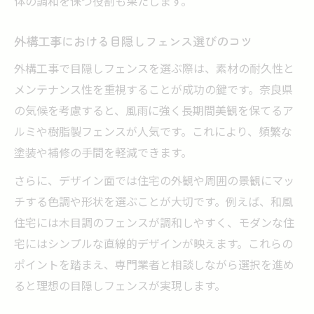
体の調和を保つ役割も果たします。
目隠しフェンス選びで重視すべき外構工事
の視点
外構工事における目隠しフェンス選びのコツ
外構工事で成功する目隠しフェンスの比較
外構工事で目隠しフェンスを選ぶ際は、素材の耐久性と
方法
メンテナンス性を重視することが成功の鍵です。奈良県
奈良県特有の外構工事成功ポイント
の気候を考慮すると、風雨に強く長期間美観を保てるア
外構工事で重視したい奈良県の景観配慮
ルミや樹脂製フェンスが人気です。これにより、頻繁な
外構工事と奈良県の地域規制の関係性
塗装や補修の手間を軽減できます。
奈良県で外構工事が成功するコツと注意点
さらに、デザイン面では住宅の外観や周囲の景観にマッ
地域特性を活かした外構工事のポイント
チする色調や形状を選ぶことが大切です。例えば、和風
奈良県の住宅事情に合う外構工事の選択肢
住宅には木目調のフェンスが調和しやすく、モダンな住
デザインと機能が両立する目隠し外構の工夫
宅にはシンプルな直線的デザインが映えます。これらの
外構工事で実現する美しい目隠しデザイン
ポイントを踏まえ、専門業者と相談しながら選択を進め
外構工事に求められる機能性とデザイン性
ると理想の目隠しフェンスが実現します。
目隠し外構を成功させる素材選びの工夫