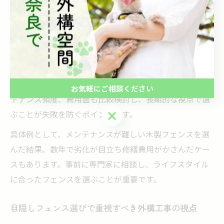
周囲の環境を十分に考慮することがポイントです。ま
ず、どの程度の視線遮断が必要かを明確にし、それに合
った高さや隙間の有無を検討しましょう。
また、奈良県の住宅密集地では景観条例や近隣との調和
も重要ですので、地域のルールを確認しながら外構工事
を計画することが欠かせません。さらに、耐久性やメン
お気軽にご相談ください
テナンス頻度、費用面も比較検討し、長期的な視点で選
お気軽にご相談ください
ぶことが失敗を防ぐポイントです。
具体例として、メンテナンスが難しい木製フェンスを選
んだ結果、数年で劣化が目立ち修繕費用がかさんだケー
スもあります。事前に専門家に相談し、ライフスタイル
に合ったフェンスを選ぶことが重要です。
目隠しフェンス選びで重視すべき外構工事の視点