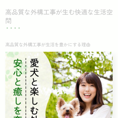
高品質な外構工事が生む快適な生活空
間
高品質な外構工事が生活を豊かにする理由
高品質な外構工事は住まいの美観だけでなく、生活の快
適性や安全性を大きく向上させます。特に奈良県でのブ
ロック積みを活用した外構は、耐久性に優れ、長期間に
わたり安定した構造を維持できるため、安心して暮らせ
る環境づくりに最適です。
例えば、しっかりと積まれたブロック塀は風雨や地震な
どの自然環境から家を守り、プライバシーの確保にも役
立ちます。したがって、単なる装飾ではなく、生活の質