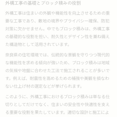
理由
外構工事の基礎とブロック積みの役割
家族を守るための外構工事アイデア集
外構工事は住まいの外観や機能性を向上させるための重
外構工事とブロック積みの組み合わせの効
要な工事であり、敷地の境界やプライバシー確保、防犯
果
対策に欠かせません。中でもブロック積みは、外構工事
住まいの快適性を高める外構工事の工夫
の基礎的な役割を担い、耐久性とデザイン性を兼ね備え
高品質な外構工事が生む快適な生活空間
た構造物として活用されています。
高品質な外構工事が生活を豊かにする理由
奈良県の住宅環境では、伝統的な景観を守りつつ現代的
外構工事で叶える快適な住まい空間設計
な機能性を求める傾向が強いため、ブロック積みは地域
の気候や地盤に合わせた工法で施工されることが多いで
ブロック積みと外構工事の品質の見極め方
す。例えば、耐震性を高めるための補強や美観を損なわ
快適な暮らしを支える外構工事の工夫
ない仕上げ材の選定などが挙げられます。
外構工事で実現する機能的な庭づくり
このように、外構工事におけるブロック積みは単なる仕
奈良県でブロック積み外構を成功させるコツ
切りとしてだけでなく、住まいの安全性や快適性を支え
外構工事の成功には業者選びが重要
る重要な役割を果たしています。適切な設計と施工によ
ブロック積み外構工事の見積もり比較法