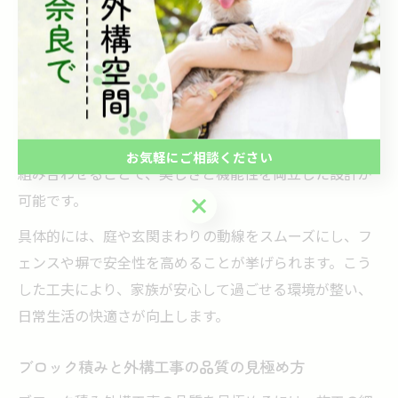
を底上げする重要な役割を果たしているのです。
外構工事で叶える快適な住まい空間設計
外構工事を取り入れることで、住まいの周囲に快適で使
いやすい空間を設計できます。奈良県の気候や地形に合
わせて、通風や日当たりを考慮しながらブロック積みを
お気軽にご相談ください
組み合わせることで、美しさと機能性を両立した設計が
可能です。
お気軽にご相談ください
具体的には、庭や玄関まわりの動線をスムーズにし、フ
ェンスや塀で安全性を高めることが挙げられます。こう
した工夫により、家族が安心して過ごせる環境が整い、
日常生活の快適さが向上します。
ブロック積みと外構工事の品質の見極め方