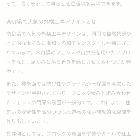
って、長く安心して暮らせる住環境を実現できます。
奈良県の外構工事で失敗しない方法
外構工事の契約前に確認したい注意点
奈良県で人気の外構工事デザインとは
外構工事を安心して任せるためのポイント
奈良県で人気の外構工事デザインは、周囲の自然景観や
予算とデザイン両立の外構ポイント徹底解説
歴史的な街並みに調和する和モダンスタイルが特に好ま
外構工事で予算内に収めるための工夫
れています。木目調のフェンスや自然石を用いたアプロ
ブロック積み外構のコストダウン方法
ーチなど、温かみと落ち着きを感じさせる素材使いが特
徴です。
デザイン性も重視した外構工事の進め方
予算管理に役立つ外構工事のポイント集
また、機能面では防犯性やプライバシー保護を考慮した
デザインが重視されており、ブロック積みと組み合わせ
外構工事の費用とデザインを両立する秘訣
たフェンスや門扉の設置が一般的です。これにより、住
納得できる外構工事を奈良県で進める方法
まいの安全性を高めつつも圧迫感のない開放的な空間を
外構工事で後悔しないための事前準備
作り出しています。
ブロック積み外構工事の流れとポイント
具体例としては、ブロックの表面を塗装やタイルで仕上
納得できる外構工事業者の見極め方