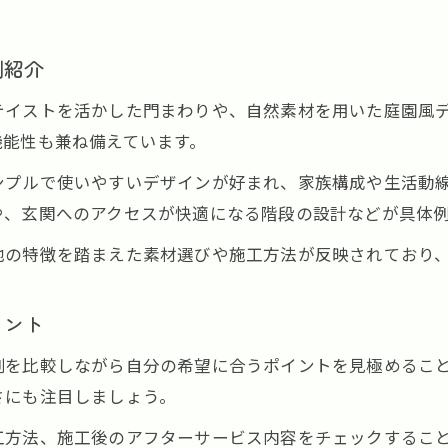
外構リフォーム事例で見る新たな奈良暮らし
外構リフォーム事例で変わる奈良の住まい方
例紹介
奈良で人気の外構リフォーム工事実例紹介
テイストを活かした門まわりや、自然素材を用いた庭園風
外構工事リフォームのビフォーアフター事例
機能性も兼ね備えています。
暮らしやすさが向上する外構工事の工夫
ンプルで使いやすいデザインが好まれ、家族構成や生活動
外構リフォームで広がる奈良の生活スタイル
や、玄関へのアクセスが快適になる階段の設計などが具体
満足度が高い奈良県外構工事の秘訣を解説
地の特徴を踏まえた素材選びや施工方法が反映されており
満足度が高い外構工事の奈良県事例の特徴
お気軽にご相談ください
お気軽にご相談ください
外構工事で納得できる仕上がりを得るコツ
イント
奈良県の外構工事で満足度を高めるチェック項目
信頼できる外構工事業者選びの判断基準
例を比較しながら自分の希望に合うポイントを見極めるこ
外構工事で後悔しないための奈良県の工夫
さにも注目しましょう。
工方法、施工後のアフターサービス内容をチェックするこ