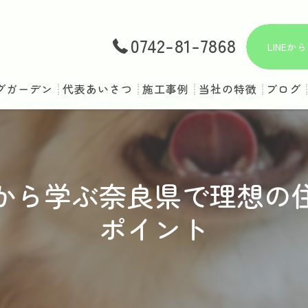
0742-81-7868
LINE
グガーデン
代表あいさつ
施工事例
当社の特徴
ブログ
庭
ドッグラン
から学ぶ奈良県で理想の
ペット対応
ポイント
ドッグスペース
犬用フェンス