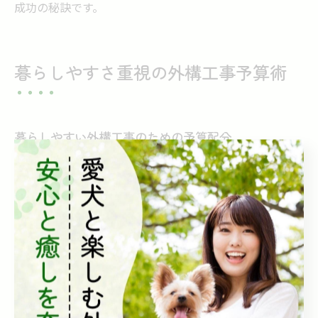
成功の秘訣です。
暮らしやすさ重視の外構工事予算術
暮らしやすい外構工事のための予算配分
外構工事の予算配分は、暮らしやすさを左右する重要な
ポイントです。奈良県での外構工事では、総予算の中で
門扉やフェンス、アプローチ、植栽などにどの程度配分
するかを明確にすることが大切です。例えば、門扉とフ
ェンスに全体の約40％、アプローチに30％、植栽や照明
に残りを割り当てると、バランスの良い使い勝手と美観
が実現しやすくなります。