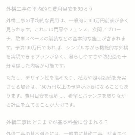
予算内で理想を叶える外構工事の工夫
外構工事の平均的な費用目安を知ろう
後悔しないための外構工事費用の抑え方
外構工事の平均的な費用は、一般的に100万円前後が多く
外構工事で無駄な費用を防ぐコツ
見られます。これには門扉やフェンス、玄関アプロー
必要最低限の外構工事に絞る方法
チ、駐車スペースの舗装などの基本的な施工が含まれま
す。予算100万円であれば、シンプルながら機能的な外構
納得できる外構工事の費用配分ポイント
を実現できるプランが多く、暮らしやすさや防犯面も十
外構工事で押さえるべき費用配分の基本
分考慮した内容が可能です。
門まわりや駐車場の費用優先度を考える
ただし、デザイン性を高めたり、植栽や照明設備を充実
外構工事で予算超過を防ぐ見積もり術
させる場合は、150万円以上の予算が必要になることもあ
追加工事も見据えた外構工事の予算計画
ります。費用目安を理解し、希望とバランスを取りなが
外構工事で後回しにできる項目を整理
ら計画を立てることが大切です。
奈良県で後悔しない外構工事の進め方
納得できる外構工事の進め方を知ろう
外構工事はどこまでが基本料金に含まれる？
外構工事の見積もり比較で失敗を防ぐ
外構工事の基本料金には、一般的に基礎工事、駐車スペ