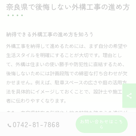
奈良県で後悔しない外構工事の進め方
納得できる外構工事の進め方を知ろう
外構工事を納得して進めるためには、まず自分の希望や
生活スタイルを明確にすることが大切です。理由とし
て、外構は住まいの使い勝手や防犯性に直結するため、
後悔しないためには計画段階での綿密な打ち合わせが欠
かせません。例えば、駐車スペースの広さや庭の活用方
法を具体的にイメージしておくことで、設計士や施工業
者に伝わりやすくなります。
また、奈良県特有の気候や土地の特徴も踏まえた進行が
必要です。これにより、耐久性やメンテナンス面でも安
お問い合わせはこち
0742-81-7868
ら
心できる外構に仕上がります。最終的に、予算内で優先