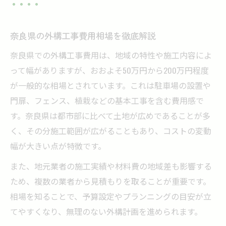
外構工事100万円でできる内容を具体紹介
200万円予算の外構工事で叶うプラン例
奈良県の外構工事費用相場を徹底解説
限られた予算で外構工事を工夫する方法
奈良県での外構工事費用は、地域の特性や施工内容によ
実例から見る外構工事の費用配分ポイント
って幅がありますが、おおよそ50万円から200万円程度
外構工事の優先順位を予算別で解説
が一般的な相場とされています。これは駐車場の設置や
暮らしやすさ重視の外構工事予算術
門扉、フェンス、植栽などの基本工事を含む費用感で
す。奈良県は都市部に比べて土地が広めであることが多
暮らしやすい外構工事のための予算配分
く、その分施工範囲が広がることもあり、コストの変動
外構工事で重視したい使い勝手と費用感
幅が大きい点が特徴です。
防犯性も考えた外構工事とコスト調整
また、地元業者の施工実績や材料費の地域差も影響する
外構工事で生活動線を意識した予算術
ため、複数の業者から見積もりを取ることが重要です。
駐車場やフェンスの優先順位と費用目安
相場を知ることで、予算設定やプランニングの目安が立
外構工事でコストを抑える方法とは
てやすくなり、無理のない外構計画を進められます。
外構工事のコスト削減ポイントを解説