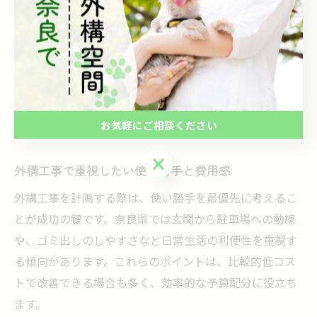
このように予算をカテゴリごとに区分けすることで、必
要最低限の機能を確保しつつ、重点的にこだわりたい部
分に資金を集中できます。特に奈良県の住宅地では、周
囲の景観や地域の気候に合わせた植栽計画が好まれるた
め、植栽費用も一定の配慮が必要です。予算配分の計画
段階で細かく検討することで、後からの追加費用を防ぐ
お気軽にご相談ください
ことが可能です。
お気軽にご相談ください
外構工事で重視したい使い勝手と費用感
外構工事を計画する際は、使い勝手を最優先に考えるこ
とが成功の鍵です。奈良県では玄関から駐車場への動線
や、ゴミ出しのしやすさなど日常生活の利便性を重視す
る傾向があります。これらのポイントは、比較的低コス
トで改善できる場合も多く、効率的な予算配分に役立ち
ます。