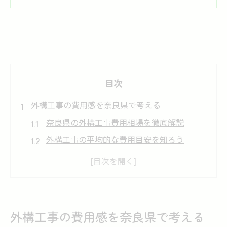
目次
外構工事の費用感を奈良県で考える
奈良県の外構工事費用相場を徹底解説
外構工事の平均的な費用目安を知ろう
外構工事はどこまでが基本料金に含まれ
る？
外構工事費用が変動する主なポイント
外構工事で知っておきたい予算の考え方
外構工事の費用感を奈良県で考える
予算で選ぶ奈良県の外構工事実例集