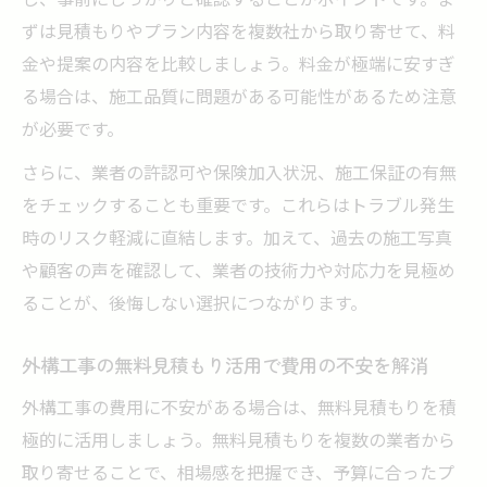
ずは見積もりやプラン内容を複数社から取り寄せて、料
外構工事の素材選びで差がつくデザインポ
金や提案の内容を比較しましょう。料金が極端に安すぎ
イント
る場合は、施工品質に問題がある可能性があるため注意
外構工事で暮らしやすさと美しさを両立す
が必要です。
る方法
さらに、業者の許認可や保険加入状況、施工保証の有無
奈良県で後悔しない外構工事の進め方
をチェックすることも重要です。これらはトラブル発生
外構工事の計画段階で重視すべきポイント
時のリスク軽減に直結します。加えて、過去の施工写真
まとめ
や顧客の声を確認して、業者の技術力や対応力を見極め
外構工事の打ち合わせで伝えるべき希望と
ることが、後悔しない選択につながります。
注意点
見積もりから契約まで外構工事の流れを徹
外構工事の無料見積もり活用で費用の不安を解消
底解説
外構工事の費用に不安がある場合は、無料見積もりを積
外構工事中のトラブル回避と現場チェック
極的に活用しましょう。無料見積もりを複数の業者から
方法
取り寄せることで、相場感を把握でき、予算に合ったプ