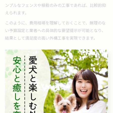
ンプルなフェンスや植栽のみの工事であれば、比較的抑
えられます。
このように、費用相場を理解しておくことで、無理のな
い予算設定と業者への具体的な要望提示が可能となり、
結果として満足度の高い外構工事を実現できます。
外構工事の見積もり比較で分かる価格差の理由
外構工事の見積もりを複数業者から取ることで、価格差
の理由を具体的に把握しやすくなります。見積もりの差
は主に材料費、施工方法、工期、そして業者の技術力や
サービス内容によって生じます。
例えば、同じフェンス工事でも、使用する素材の種類
（アルミ製か木製かなど）や耐久性の違いによって価格
は大きく異なります。また、施工にかかる人件費や現場