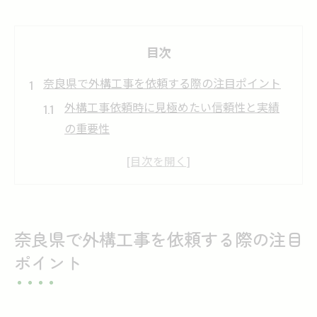
目次
奈良県で外構工事を依頼する際の注目ポイント
外構工事依頼時に見極めたい信頼性と実績
の重要性
外構工事の口コミやランキング比較で分か
る選び方
失敗しない外構工事業者の探し方と事前チ
ェック
奈良県で外構工事を依頼する際の注目
外構工事の無料見積もり活用で費用の不安
ポイント
を解消
おしゃれな外構工事を叶えるための業者選
定基準