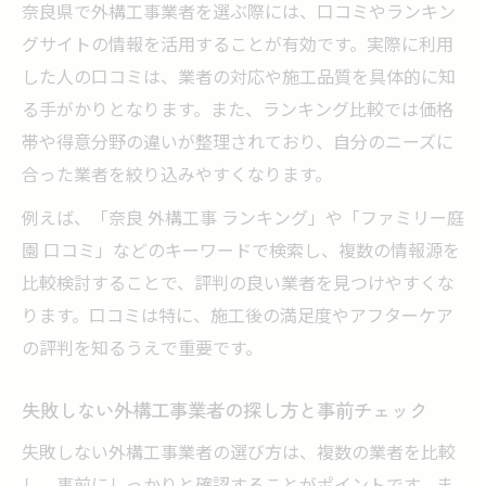
奈良県で外構工事業者を選ぶ際には、口コミやランキン
外構工事の見積もり比較で分かる価格差の
グサイトの情報を活用することが有効です。実際に利用
理由
した人の口コミは、業者の対応や施工品質を具体的に知
おしゃれな外構工事実現に必要な費用目安
る手がかりとなります。また、ランキング比較では価格
とは
帯や得意分野の違いが整理されており、自分のニーズに
外構工事の費用内訳と各工程ごとのポイン
合った業者を絞り込みやすくなります。
ト解説
例えば、「奈良 外構工事 ランキング」や「ファミリー庭
安い外構工事が実現できる業者選びのコツ
園 口コミ」などのキーワードで検索し、複数の情報源を
おしゃれな外構工事を実現するヒント集
比較検討することで、評判の良い業者を見つけやすくな
外構工事で人気のおしゃれデザイン実例紹
ります。口コミは特に、施工後の満足度やアフターケア
介
の評判を知るうえで重要です。
外構工事のプロが教えるセンスアップの工
失敗しない外構工事業者の探し方と事前チェック
夫
費用を抑えておしゃれな外構工事を叶える
失敗しない外構工事業者の選び方は、複数の業者を比較
コツ
し、事前にしっかりと確認することがポイントです。ま