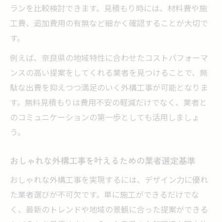
外構工事の完成後に確認すべきアフター対
ランを比較検討できます。見積もり時には、材料費や施
応とは
工費、追加費用の有無など細かく確認することが大切で
理想の暮らしを叶える外構工事成功の秘訣
す。
外構工事で理想の住まいを実現するための
例えば、奈良県の地域特性に合わせたコストパフォーマ
提案力
ンスの高い提案をしてくれる業者を見つけることで、無
外構工事経験者の声から学ぶ満足度アップ
駄な出費を抑えつつ満足のいく外構工事が可能となりま
のコツ
す。無料見積もりは費用不安の軽減だけでなく、業者と
外構工事と住まい全体の調和を意識した工
のコミュニケーションの第一歩としても活用しましょ
夫点
う。
外構工事の施工管理と品質チェックの重要
性
おしゃれな外構工事を叶えるための業者選定基準
外構工事成功の秘訣は信頼できる業者選び
おしゃれな外構工事を実現するには、デザイン力に優れ
にあり
た業者選びが不可欠です。単に施工ができるだけでな
く、最新のトレンドや地域の景観に合った提案ができる