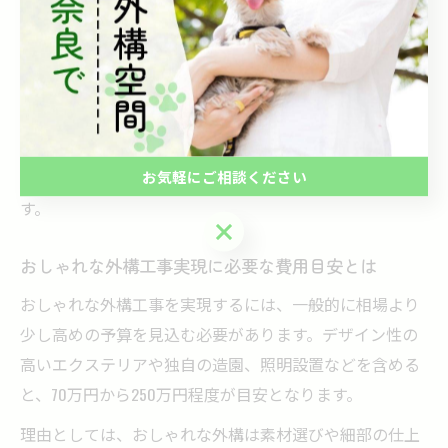
の状況による追加作業も価格差の要因です。さらに、ア
フターサービスの充実度も見積もりに反映されることが
あります。
こうした価格差の内訳を理解することで、単に安い業者
を選ぶのではなく、コストパフォーマンスの高い業者を
お気軽にご相談ください
選ぶ判断材料となり、後悔のない外構工事につながりま
す。
お気軽にご相談ください
おしゃれな外構工事実現に必要な費用目安とは
おしゃれな外構工事を実現するには、一般的に相場より
少し高めの予算を見込む必要があります。デザイン性の
高いエクステリアや独自の造園、照明設置などを含める
と、70万円から250万円程度が目安となります。
理由としては、おしゃれな外構は素材選びや細部の仕上