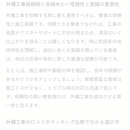
外構工事依頼時に見極めたい信頼性と実績の重要性
満足度を高める外構工事の選び方ガイド
外構工事を依頼する際に最も重視すべきは、業者の信頼
外構工事の満足度を左右するデザイン提案
性と施工実績です。信頼できる業者でなければ、工事の
の比較方法
品質やアフターサポートに不安が残るため、満足のいく
外構工事業者を口コミや実例で選ぶポイン
仕上がりを得ることは難しくなります。特に奈良県の地
ト解説
域特性を理解し、過去に多くの実績を積んでいる業者
安さだけでなく品質も重視した外構工事の
は、地元の気候や条例に即した最適な提案が可能です。
選び方
たとえば、施工事例や顧客の声を確認し、長年の経験が
外構工事の相見積もりを活用した賢い業者
あるかどうかをチェックしましょう。実績豊富な業者は
選定法
施工ミスが少なく、トラブル時の対応も迅速で安心で
外構工事の標準仕様と追加費用の違いを理
す。信頼性の高い業者選びは、外構工事を成功させる第
解する
一歩と言えます。
外構工事ならではの費用相場と賢い比較方法
外構工事の費用相場を知って予算オーバー
外構工事の口コミやランキング比較で分かる選び方
を防ぐ