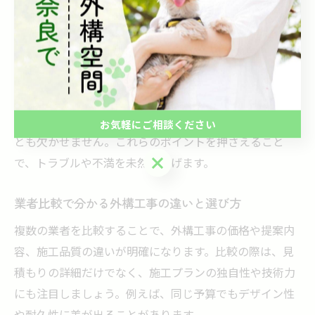
材料の種類、施工範囲が明確に記載されているかを確認
しましょう。曖昧な表現や追加費用の可能性がある場合
は要注意です。
次に、施工スケジュールや工期の目安を把握し、納期が
守られるかどうかを確認します。さらに、過去の施工実
績や口コミを調査し、品質や対応力の評価を把握するこ
お気軽にご相談ください
とも欠かせません。これらのポイントを押さえること
お気軽にご相談ください
で、トラブルや不満を未然に防げます。
業者比較で分かる外構工事の違いと選び方
複数の業者を比較することで、外構工事の価格や提案内
容、施工品質の違いが明確になります。比較の際は、見
積もりの詳細だけでなく、施工プランの独自性や技術力
にも注目しましょう。例えば、同じ予算でもデザイン性
や耐久性に差が出ることがあります。