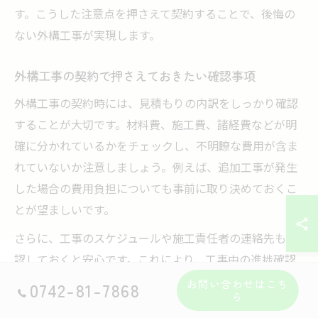
す。こうした注意点を押さえて契約することで、後悔の
ない外構工事が実現します。
外構工事の契約で押さえておきたい確認事項
外構工事の契約時には、見積もりの内訳をしっかり確認
することが大切です。材料費、施工費、諸経費などが明
確に分かれているかをチェックし、不明瞭な費用が含ま
れていないか注意しましょう。例えば、追加工事が発生
した場合の費用負担についても事前に取り決めておくこ
とが望ましいです。
さらに、工事のスケジュールや施工責任者の連絡先も確
認しておくと安心です。これにより、工事中の進捗確認
や疑問点の相談がスムーズに行えます。これらの確認事
お問い合わせはこち
0742-81-7868
ら
項を押さえておくことで、納得のいく契約内容となり、