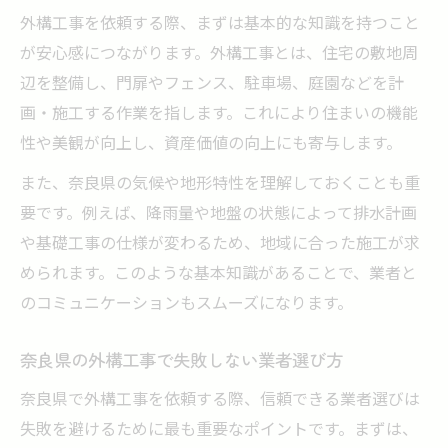
れ
外構工事を依頼する際、まずは基本的な知識を持つこと
外構工事の問い合わせ前に知っておくべき
が安心感につながります。外構工事とは、住宅の敷地周
注意点
辺を整備し、門扉やフェンス、駐車場、庭園などを計
信頼できる外構工事業者の見極め方とは
画・施工する作業を指します。これにより住まいの機能
外構工事の問い合わせで比較すべき内容と
性や美観が向上し、資産価値の向上にも寄与します。
は
また、奈良県の気候や地形特性を理解しておくことも重
失敗しないための外構工事業者選びのコツ
要です。例えば、降雨量や地盤の状態によって排水計画
外構工事で後悔しない業者の選び方
や基礎工事の仕様が変わるため、地域に合った施工が求
奈良県外構工事で信頼できる業者の特徴
められます。このような基本知識があることで、業者と
外構工事選びで押さえるべきチェックポイ
のコミュニケーションもスムーズになります。
ント
奈良県の外構工事で失敗しない業者選び方
業者比較で分かる外構工事の違いと選び方
外構工事の口コミや施工実績の活用法
奈良県で外構工事を依頼する際、信頼できる業者選びは
失敗を避けるために最も重要なポイントです。まずは、
おしゃれ外構を叶える奈良県の工事相談術