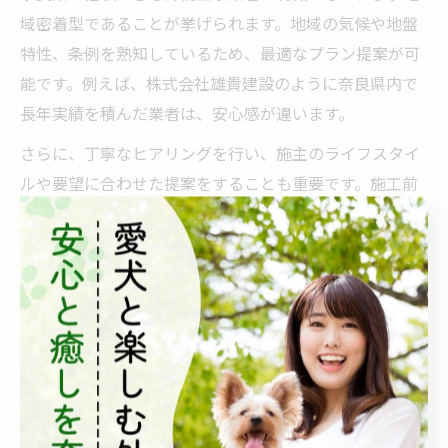
域密着型であることが挙げられます。地域の気候や地盤
特性、条例を熟知しているため、最適なプラン提案が可
能です。例えば、株式会社雄貴建設のように奈良県内で
長年実績を積んだ業者は、安心感が違います。
さらに、丁寧なヒアリングを行い、施主のライフスタイ
ルや要望に合わせた提案をすることも重要です。施工前
の打ち合わせで不明点を解消し、透明性のある見積もり
を提示する業者は信頼度が高いと言えます。加えて、施
工後の保証やメンテナンス対応が充実しているかも選択
基準となります。
外構工事選びで押さえるべきチェックポイント
外構工事選びでは、まず見積もりの内容を細かくチェッ
クすることが大切です。見積もりに含まれる工事項目や