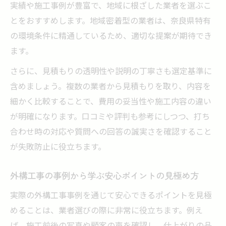
実績や施工事例が豊富で、地域に根ざした業者を選ぶこ
外構工事で理想を実現する相談のコツ
とをおすすめします。地域密着型の業者は、奈良県特有
奈良県の外構工事で叶えるおしゃれなデザ
の環境条件に精通しているため、適切な提案が期待でき
イン提案
ます。
外構工事の相談で伝えるべき希望と注意点
さらに、見積もりの透明性や説明の丁寧さも選定基準に
おしゃれと実用性を両立する外構工事の相
含めましょう。複数の業者から見積もりを取り、内容を
談事例
細かく比較することで、費用の妥当性や施工内容の違い
外構工事で人気のスタイルと相談の進め方
が明確になります。口コミや評判も参考にしつつ、打ち
見積もり比較で納得する外構工事の進め方
合わせ時の対応や質問への回答の誠実さを確認すること
外構工事の見積もり比較で失敗しない方法
が失敗防止に役立ちます。
奈良県の外構工事見積もりで注目すべき項
目
外構工事の事例から学ぶ安心ポイントの見極め方
外構工事の費用を抑える見積もり比較のポ
実際の外構工事事例を通じて安心できるポイントを見極
イント
めることは、業者選びの際に非常に役立ちます。例え
納得できる外構工事の見積もり交渉術
ば、施工前後の写真や顧客の声を確認し、仕上がりの品