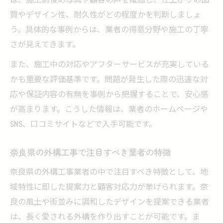
質やデザイン性、耐久性がどの程度かを判断しましょ
外構工事見積もりの内訳確認と注意点
う。具体的な事例からは、業者の得意分野や施工の丁寧
外構工事を安心して任せる流れと契約の注意点
さが見えてきます。
外構工事を任せるまでの流れと安心チェッ
ク
また、施工中の対応やアフターサービスが充実している
かも重要な評価基準です。問題が発生した際の迅速な対
奈良県で外構工事契約時に注意すべきポイ
応や保証内容の有無を事例から把握することで、安心感
ント
が高まります。こうした情報は、業者のホームページや
外構工事の契約で押さえておきたい確認事
SNS、口コミサイトなどで入手可能です。
項
工事前後で知っておくべき外構工事の流れ
奈良県の外構工事で注目すべき業者の特徴
外構工事の契約トラブルを防ぐための対策
奈良県の外構工事業者の中で注目すべき特徴として、地
域特性に即した提案力と顧客対応力が挙げられます。奈
良の風土や街並みに調和したデザインを提案できる業者
は、長く愛される外構を作り出すことが可能です。ま