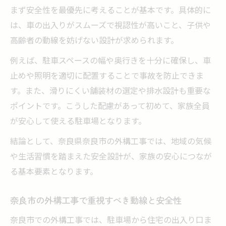
まず安全性を最優先に考えることが基本です。具体的に
外構工事で叶えるデザイン性と機能性の両
は、車の出入りがスムーズで視認性が高いこと、子供や
立
高齢者の動線を妨げない設計が求められます。
奈良 外構 おしゃれを実現する素材選びの秘
例えば、駐車スペースの幅や奥行きを十分に確保し、車
訣
止めや照明を適切に配置することで事故を防止できま
外構工事で人気の植栽や照明プランの工夫
す。また、滑りにくい舗装材の選定や排水設計も重要な
点
ポイントです。こうした配慮があって初めて、家族全員
奈良市 造園と外構工事の組み合わせアイデ
が安心して使える駐車場となります。
ア
結論として、奈良県奈良市の外構工事では、地域の気候
外構工事で印象を変えるフェンスと門扉の
や生活習慣を踏まえた安全設計が、家族の安心につなが
選択
る基本要素となります。
予算内で駐車場を安全・快適に設計
外構工事でコストを抑える駐車場設計の工
奈良市の外構工事で重視すべき動線と安全性
夫
奈良市での外構工事では、駐車場から住宅の出入り口ま
奈良市で人気の外構工事費用節約ポイント