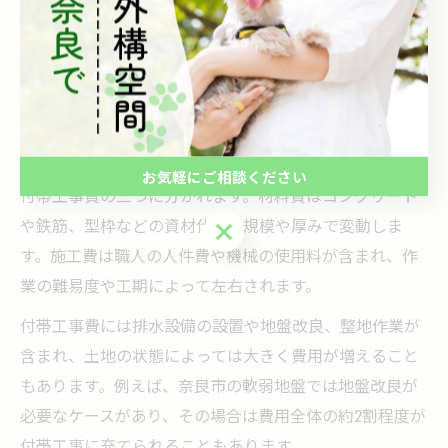
くなります。奈良市の外構工事相場を把握した上で、複
数業者から見積もりを取り比較検討することも賢い節約
方法です。
外構コンクリート駐車場の費用内訳を徹底解説
外構コンクリート駐車場の費用は主に材料費、施工費、
お気軽にご相談ください
付帯工事費の三つに分かれます。材料費はコンクリート
や鉄筋、型枠などの資材代で、規模や厚みで変動しま
お気軽にご相談ください
す。施工費は職人の人件費や機械の使用料が含まれ、作
業の難易度や工期によって左右されます。
付帯工事費には排水設備の設置や地盤改良、整地作業が
含まれ、土地の状態によっては大きく費用が増えること
もあります。例えば、奈良市の軟弱地盤では地盤改良が
必要なケースがあり、その場合は費用全体の約2割程度が
付帯工事に充てられることもあります。