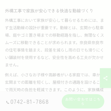
外構工事で家族が安心できる快適な動線づくり
外構工事において家族が安心して暮らせるためには、ま
ず生活動線の設計が重要です。動線とは、玄関から駐車
場、庭やゴミ置き場までの移動経路を指し、無理なくス
ムーズに移動できることが求められます。奈良県奈良市
の住宅事情を踏まえ、段差を減らし雨の日でも滑りにく
い舗装材を使用するなど、安全性を高める工夫が欠かせ
ません。
例えば、小さなお子様や高齢者がいる家庭では、車から
玄関までの距離を短くし、屋根付きの通路を設けること
で雨天時の負担を軽減できます。このように、家族構成
や生活スタイルに合わせて動線をカスタマイズすること
お問い合わせはこち
0742-81-7868
ら
で、日々の暮らしが快適になるのです。最終的に動線設