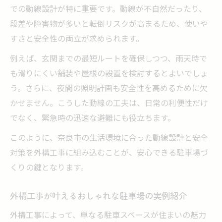
での動線設計が特に重要です。動線が不自然だったり、
外構コンクリート駐車場の費用内訳を徹底
段差や障害物が多いと転倒リスクが高まるため、使いや
解説
すさと安全性の両立が求められます。
外構工事で予算内に収める材料選びと相場
例えば、玄関までの最短ルートを確保しつつ、雨天時で
感
も滑りにくい舗装や屋根の設置を検討するとよいでしょ
外構工事を活用したDIYと専門業者の使い分
う。さらに、夜間の照明計画も安全性を高めるために欠
け
かせません。こうした動線の工夫は、日常の利便性だけ
奈良の外構工事で注目される最新トレンド
でなく、緊急時の迅速な避難にも役立ちます。
外構工事で注目の最新デザインと機能の融
このように、奈良市の生活環境に合った動線設計と安全
合
対策を外構工事に組み込むことが、安心できる駐車場づ
奈良 外構 おすすめ事例で見るトレンド傾向
くりの鍵となります。
外構工事で人気のオープン外構とクローズ
外構
外構工事が叶えるおしゃれな駐車場の実例紹介
外構工事におけるエコ素材や省メンテの工
外構工事によって、単なる駐車スペースが住まいの魅力