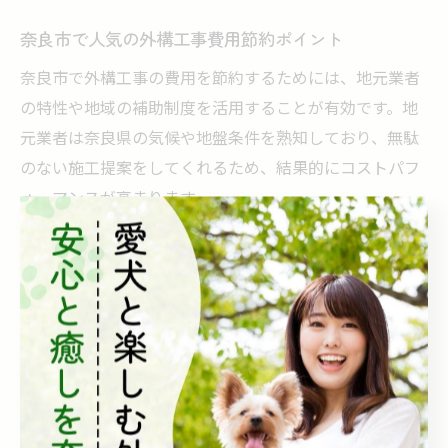
奈良市で人気の外構工事費用節約ポイント
奈良市で外構工事の費用を節約するためには、地元業者
の特性や地域の補助制度を活用することが有効です。地
元業者は奈良県の気候や地盤条件を熟知しており、無駄
のない施工提案をしてくれるため、結果的にコストパフ
ォーマンスが高まります。
また、奈良県が推進するおもいやり駐車場制度など、地
域特有の助成金や補助金の活用も節約ポイントです。こ
れらの制度を利用すれば駐車場のバリアフリー化や安全
対策工事に対して補助が受けられ、負担を軽減できま
す。
加えて、工事の時期選びにも注意が必要です。繁忙期を
避けて閑散期に依頼すると、割引や値引き交渉がしやす