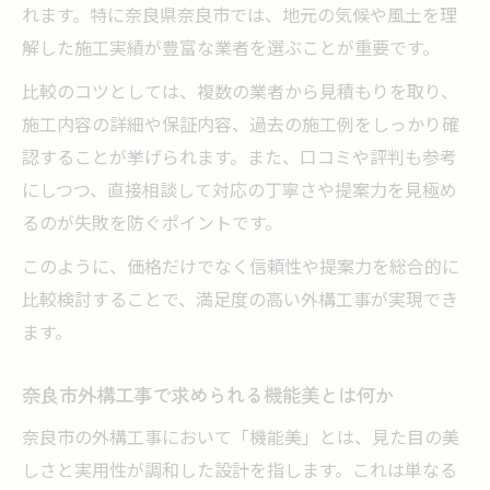
外構工事で家族が安心できる快適な動線づ
れます。特に奈良県奈良市では、地元の気候や風土を理
くり
解した施工実績が豊富な業者を選ぶことが重要です。
おもいやり駐車場制度を活用する外構工事
比較のコツとしては、複数の業者から見積もりを取り、
の工夫
施工内容の詳細や保証内容、過去の施工例をしっかり確
外構工事で考える高齢者や子供への安全配
認することが挙げられます。また、口コミや評判も参考
慮
にしつつ、直接相談して対応の丁寧さや提案力を見極め
外構工事で実現する家族の希望とデザイン
るのが失敗を防ぐポイントです。
両立
このように、価格だけでなく信頼性や提案力を総合的に
外構工事を通じて日々の暮らしをグレード
比較検討することで、満足度の高い外構工事が実現でき
アップ
ます。
奈良市外構工事で求められる機能美とは何か
奈良市の外構工事において「機能美」とは、見た目の美
しさと実用性が調和した設計を指します。これは単なる