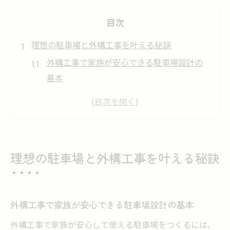
目次
理想の駐車場と外構工事を叶える秘訣
外構工事で家族が安心できる駐車場設計の
基本
奈良市の外構工事で重視すべき動線と安全
性
外構工事が叶えるおしゃれな駐車場の実例
紹介
理想の駐車場と外構工事を叶える秘訣
外構工事で失敗しない業者選びと比較のコ
ツ
奈良市外構工事で求められる機能美とは何
外構工事で家族が安心できる駐車場設計の基本
か
外構工事で家族が安心して使える駐車場をつくるには、
外構工事をおしゃれに仕上げるコツ