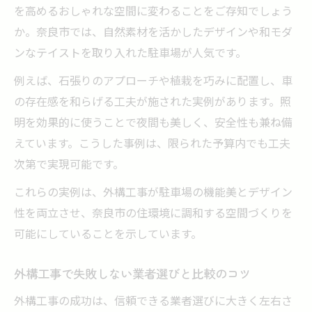
夫
を高めるおしゃれな空間に変わることをご存知でしょう
奈良市 庭 リフォームと外構工事の最新動向
か。奈良市では、自然素材を活かしたデザインや和モダ
工事期間や費用の疑問をすっきり解決
ンなテイストを取り入れた駐車場が人気です。
外構工事にかかる標準的な工事期間の目安
例えば、石張りのアプローチや植栽を巧みに配置し、車
とは
の存在感を和らげる工夫が施された実例があります。照
駐車場の外構工事で知っておきたい費用相
明を効果的に使うことで夜間も美しく、安全性も兼ね備
場
えています。こうした事例は、限られた予算内でも工夫
外構工事で工事延長リスクを抑える準備方
次第で実現可能です。
法
これらの実例は、外構工事が駐車場の機能美とデザイン
外構コンクリート駐車場の費用内訳を正し
性を両立させ、奈良市の住環境に調和する空間づくりを
く理解
可能にしていることを示しています。
外構工事でよくある費用トラブル事前防止
策
外構工事で失敗しない業者選びと比較のコツ
家族目線の外構工事で暮らしを豊かに
外構工事の成功は、信頼できる業者選びに大きく左右さ