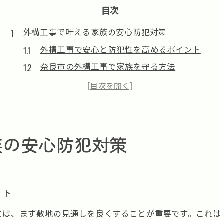
目次
外構工事で叶える家族の安心防犯対策
外構工事で安心と防犯性を高めるポイント
奈良市の外構工事で家族を守る方法
防犯対策に強い外構工事の選び方ガイド
外構工事と防犯性を両立する最新ノウハウ
外構工事で快適な住環境と防犯を実現
奈良で実現する外構工事と費用バランス
族の安心防犯対策
外構工事の費用バランスを賢く考える
奈良で外構工事を安く抑えるコツと注意点
外構工事の見積もり比較で失敗しない方法
ント
予算内で外構工事を成功させる選び方
には、まず敷地の見通しを良くすることが重要です。これ