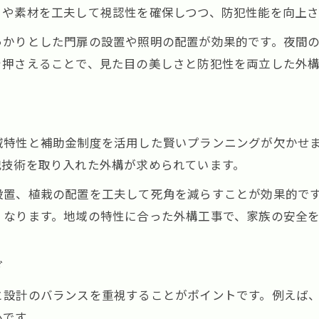
外構工事の費用対効果を最大化する戦略
さや素材を工夫して視認性を確保しつつ、防犯性能を向上さ
防犯強化を狙うなら外構工事の工夫が鍵
っかりとした門扉の設置や照明の配置が効果的です。夜間
外構工事で防犯強化を実現する工夫とは
を押さえることで、見た目の美しさと防犯性を両立した外
奈良の外構工事でできる防犯対策実例集
防犯性を高める外構工事の具体的なポイント
外構工事に取り入れたい最新の防犯アイデア
域特性と補助金制度を活用した賢いプランニングが欠かせ
防犯意識を高める外構工事の進め方ガイド
犯技術を取り入れた外構が求められています。
セミクローズ外構で資産と安全を守る方法
設置、植栽の配置を工夫して死角を減らすことが効果的で
セミクローズ外構のメリットと防犯効果
くなります。地域の特性に合った外構工事で、家族の安全
外構工事で資産価値と安全性を高める方法
セミクローズ外構が選ばれる理由と事例
ド
外構工事とデザイン性を両立する秘訣
と設計のバランスを重視することがポイントです。例えば
資産を守る外構工事のセミクローズ活用術
心です。