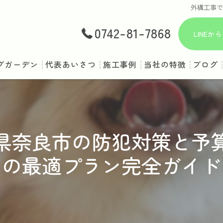
外構工事
0742-81-7868
LINE
グガーデン
代表あいさつ
施工事例
当社の特徴
ブログ
庭
ドッグラン
県奈良市の防犯対策と予
ペット対応
の最適プラン完全ガイド
ドッグスペース
犬用フェンス