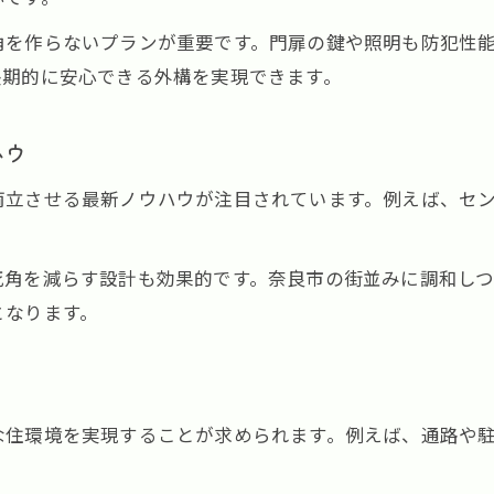
外構工事を通じた賢い奈良の防犯ノウハウ
角を作らないプランが重要です。門扉の鍵や照明も防犯性
外構工事の防犯ノウハウを徹底解説
長期的に安心できる外構を実現できます。
奈良市で役立つ外構工事の防犯対策術
外構工事のプロが語る防犯の最新知識
ハウ
外構工事と防犯性アップの実践ポイント
両立させる最新ノウハウが注目されています。例えば、セ
奈良で知っておきたい防犯外構の選び方
最新の補助金活用で負担軽減と防犯性向上
死角を減らす設計も効果的です。奈良市の街並みに調和し
外構工事の補助金活用で防犯性を高める
お気軽にご相談ください
お気軽にご相談ください
となります。
奈良で使える外構工事の補助金最新情報
外構工事費用を補助金で賢く抑える方法
防犯対策と補助金を両立する外構工事術
な住環境を実現することが求められます。例えば、通路や
外構工事の補助金申請で得するポイント