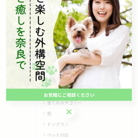
重厚感のある天然石貼りの門まわりと、
やわらかな塗り壁を組み合...
2026/05/19
1
2
3
4
5
...
6
カテゴリー
Categories
お気軽にご相談ください
全てのカテゴリー
お気軽にご相談ください
庭
ドッグラン
ペット対応