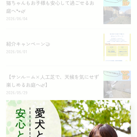
猫ちゃんもお子様も安心して過ごせるお
庭へ🐾🌿
2026/06/04
紹介キャンペーン🤝
2026/06/01
【サンルーム×人工芝で、天候を気にせず
楽しめるお庭へ🌿】
2026/05/29
“これ、本当に人工デッキ!?”ってなるレベ
ル。
2026/05/21