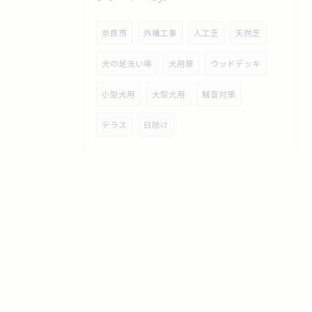
奈良市
外構工事
人工芝
天然芝
犬の足洗い場
犬用扉
ウッドデッキ
小型犬用
大型犬用
騒音対策
テラス
日除け