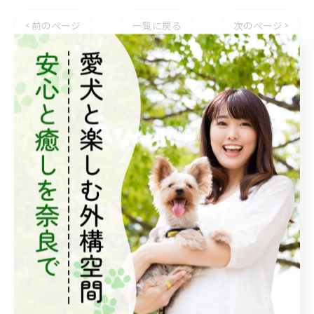
< 前のページ
一覧に戻る
次のページ >
カテゴリー
Categories
全てのカテゴリー
庭
ドッグラン
ペット対応
ドッグスペース
犬用フェンス