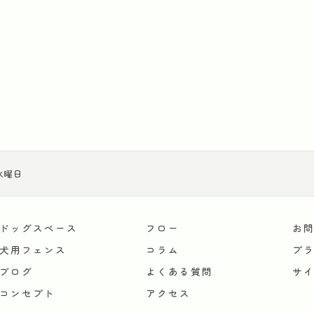
お気軽にご相談ください
]水曜日
ドッグスペース
フロー
お
犬用フェンス
コラム
プ
ブログ
よくある質問
サ
コンセプト
アクセス