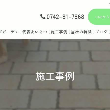
0742-81-7868
LINE
グガーデン
代表あいさつ
施工事例
当社の特徴
ブログ
庭
ドッグラン
ペット対応
施工事例
ドッグスペース
犬用フェンス