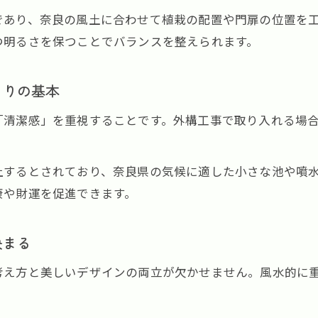
奈良県で叶える幸運を招くガーデニング風水
であり、奈良の風土に合わせて植栽の配置や門扉の位置を
外構工事で実現するガーデニング風水の基本
つ明るさを保つことでバランスを整えられます。
幸運を招く庭には外構工事と風水の両立が重要
奈良県で人気のガーデニング風水と外構工事
くりの基本
おしゃれな外構工事とガーデニング風水のコツ
「清潔感」を重視することです。外構工事で取り入れる場
外構工事で庭いじりを楽しむ風水ポイント
風水と外構工事の調和で実現する心地よい住まい
上するとされており、奈良県の気候に適した小さな池や噴
外構工事と風水で整える住まいの開運法
康や財運を促進できます。
心地よい住まい作りは外構工事と風水が鍵
外構工事で家全体のバランスと運気を高める
決まる
風水に基づく外構工事の配置と素材選び
考え方と美しいデザインの両立が欠かせません。風水的に
外構工事と風水で安心感と美しさを両立
北側の庭に生かせる風水術と外構工事のポイント