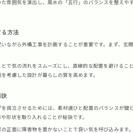
いた雰囲気を演出し、風水の「五行」のバランスを整えや
北側の庭に適した外構工事と風水の工夫
外構工事で北側庭を活かす風水的アプローチ
北側の庭におすすめの風水と外構工事のコツ
する方法
外構工事で北側庭の運気を上げる方法
従いながら外構工事を計画することが重要です。まず、玄
北側の庭を整える外構工事と風水の秘訣
奈良県で外構工事を考える方へ運気アップの秘訣
ことで気の流れをスムーズにし、直線的な配置を避けるこ
奈良県の外構工事で運気を高める実践ポイント
面を考慮した設計が暮らしの質を高めます。
外構工事と風水で理想の住まいを叶える方法
お気軽にご相談ください
お気軽にご相談ください
運気アップに効く外構工事の最新トレンド
秘訣
外構工事でおしゃれと風水を取り入れるコツ
プを両立させるためには、素材選びと配置のバランスが鍵
外構工事の計画と風水で後悔しない選び方
彩や形状を取り入れることが秘訣です。
家の正面に障害物を置かないことで良い気を呼び込みます