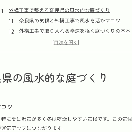
外構工事で整える奈良県の風水的な庭づくり
奈良県の気候と外構工事で風水を活かすコツ
外構工事で取り入れる幸運を招く庭づくりの基本
奈良県の外構工事は風水とデザインで決まる
外構工事と風水で心地よい空間を実現する方法
おしゃれと運気を両立する外構工事の秘訣
暮らしを変える外構工事と風水の取り入れ方
良県の風水的な庭づくり
暮らしやすい外構工事と風水の実践的な工夫
外構工事で風水を意識した配置のポイント
庭づくりで幸運を呼び込む外構工事の考え方
すコツ
風水を取り入れた外構工事のおすすめ実例
、特に夏は湿気が多く冬は乾燥しやすい気候です。この気
外構工事で暮らしの運気を整える方法を解説
が運気アップにつながります。