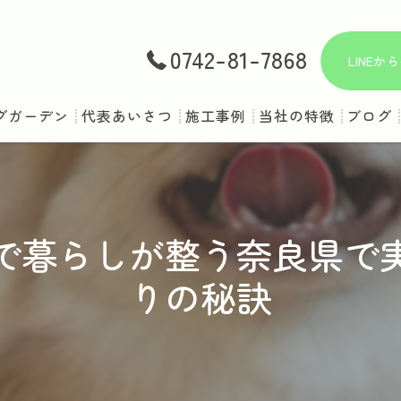
0742-81-7868
LINE
グガーデン
代表あいさつ
施工事例
当社の特徴
ブログ
庭
ドッグラン
で暮らしが整う奈良県で
ペット対応
りの秘訣
ドッグスペース
犬用フェンス