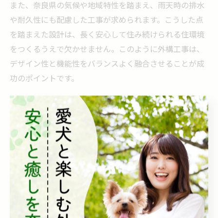
また、奈良県の気候や地域特性を踏まえ、雨天時の排水
や耐久性にも配慮した工事が求められます。こうした点
を踏まえた設計は、長く安心して住み続けられる住環境
をつくるうえで欠かせません。このように外構工事は、
デザイン性と機能性をバランスよく融合させることが成
功のポイントです。
奈良県で注目の外構工事最新トレンド
奈良県の外構工事では、地域の歴史や自然景観に調和し
たデザインが近年注目されています。例えば、伝統的な
和風の要素を取り入れつつも、モダンで洗練された素材
を組み合わせるスタイルが人気です。これにより、周囲
の景観を壊さずに現代的な暮らしやすさを実現していま
す。
さらに、環境に配慮したエコ素材の採用や、スマート照