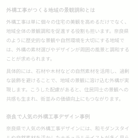
外構工事で予算を守るための工夫とは
外構工事がつくる地域の景観調和とは
提案力が高い外構工事業者の見分け方
外構工事は単に個々の住宅の美観を高めるだけでなく、
おしゃれで快適な奈良の外構工事最前線
地域全体の景観調和を促進する役割も担います。奈良県
のように歴史的な景観や自然環境を大切にする地域で
外構工事でかなえるおしゃれな玄関周り
は、外構の素材選びやデザインが周囲の風景と調和する
奈良県外構工事の最新施工事例を紹介
ことが求められます。
快適さを追求した外構工事の工夫とは
具体的には、石材や木材などの自然素材を活用し、過剰
外構工事のプロがすすめるトレンド手法
な装飾を避けることで、地域の景観に溶け込む外構が実
外構工事で得られる暮らしのメリット
現します。こうした配慮があると、住民同士の景観への
理想の住まいへ導く外構工事の極意
共感も生まれ、街並みの価値向上にもつながります。
外構工事で理想の住まいへ一歩前進
外構工事の保証やアフターフォロー解説
奈良で人気の外構工事デザイン事例
長く愛せる外構工事を実現する秘訣
奈良県で人気の外構工事デザインには、和モダンスタイ
外構工事の打ち合わせで伝えるべき要望
ルや自然素材を活かしたナチュラルテイストが多く見ら