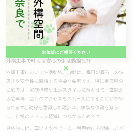
明・防犯カメラなどのIoT技術を取り入れた外構も増えて
います。奈良県の住宅事情に適したこれらの最新手法
は、より快適で安全な暮らしを支えるとともに、資産価
値の向上にも寄与します。実際に施工事例を見ること
で、具体的なイメージをつかみやすくなります。
お気軽にご相談ください
外構工事で叶える安心の生活動線設計
お気軽にご相談ください
外構工事において生活動線の設計は、毎日の暮らしの快
適さや安全性に直結する重要な要素です。特に奈良県の
住宅では、家族構成や生活スタイルに合わせて、玄関か
ら駐車場、庭へのアクセスをスムーズにすることが求め
られます。動線を意識した設計は、無駄な移動を減ら
し、日常のストレス軽減につながるためです。
具体的には、車いすやベビーカー利用者にも配慮したバ