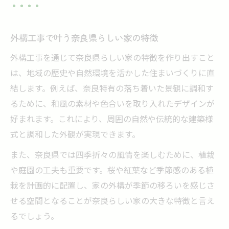
奈良外構工事で重要な素材の選定基準
外構工事と造園業者の連携ポイント
地域性を活かす外構工事のコツ解説
外構工事で叶う奈良県らしい家の特徴
景観規制に配慮した外構工事の進め方
外構工事を通じて奈良県らしい家の特徴を作り出すこと
デザイン性と機能性を両立する外構工事術
は、地域の歴史や自然環境を活かした住まいづくりに直
外構工事でおしゃれと実用性を両立
結します。例えば、奈良特有の落ち着いた景観に調和す
るために、和風の素材や色合いを取り入れたデザインが
奈良県で注目の外構工事最新トレンド
好まれます。これにより、周囲の自然や伝統的な建築様
外構工事で叶える安心の生活動線設計
式と調和した外観が実現できます。
外構工事に強いおすすめ業者を見極める
また、奈良県では四季折々の風情を楽しむために、植栽
デザイン性が光る外構工事の施工ポイント
や庭園の工夫も重要です。桜や紅葉など季節感のある植
失敗しない外構工事の選び方と実践ポイント
栽を計画的に配置し、家の外構が季節の移ろいを感じさ
外構工事で失敗しない業者選びの極意
せる空間となることが奈良らしい家の大きな特徴と言え
奈良県の外構工事口コミを活かす方法
るでしょう。
外構工事見積もり比較で注意すべき点