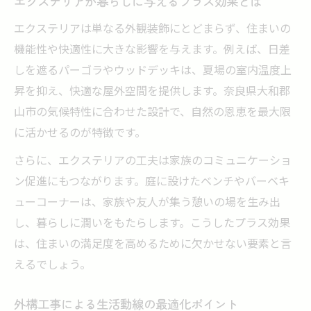
エクステリアが暮らしに与えるプラス効果とは
外構工事成功のための現地見積もり活用術
エクステリアは単なる外観装飾にとどまらず、住まいの
暮らしを変える外構リフォームのポイント紹介
機能性や快適性に大きな影響を与えます。例えば、日差
外構工事がリフォームで暮らしを快適に変
しを遮るパーゴラやウッドデッキは、夏場の室内温度上
える
昇を抑え、快適な屋外空間を提供します。奈良県大和郡
エクステリアリフォームで叶う新しい生活
山市の気候特性に合わせた設計で、自然の恩恵を最大限
動線
に活かせるのが特徴です。
外構工事とリフォームで高まる資産価値の
さらに、エクステリアの工夫は家族のコミュニケーショ
秘密
ン促進にもつながります。庭に設けたベンチやバーベキ
外構リフォーム成功のためのヒアリング重
ューコーナーは、家族や友人が集う憩いの場を生み出
視法
し、暮らしに潤いをもたらします。こうしたプラス効果
外構工事とリフォーム事例で見る実践的ア
は、住まいの満足度を高めるために欠かせない要素と言
イデア
えるでしょう。
安心施工で叶える憧れのエクステリア空間
外構工事で得られる安心のエクステリア空
外構工事による生活動線の最適化ポイント