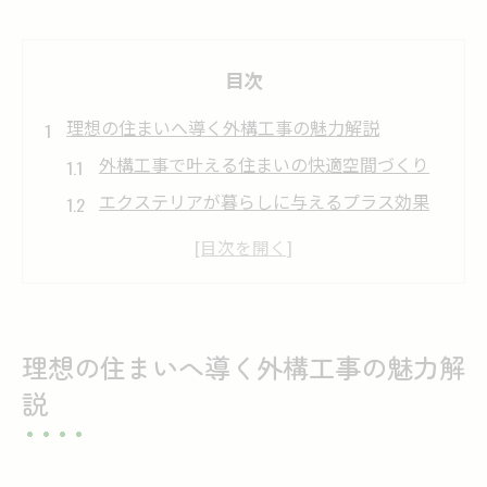
目次
理想の住まいへ導く外構工事の魅力解説
外構工事で叶える住まいの快適空間づくり
エクステリアが暮らしに与えるプラス効果
とは
外構工事による生活動線の最適化ポイント
家族が安心できるエクステリア設計の秘訣
外構工事で実現する個性豊かな住まい作り
理想の住まいへ導く外構工事の魅力解
快適な暮らしのためのエクステリア選び方
説
外構工事の視点からエクステリア選定の基
準