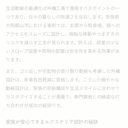
間
生活動線の最適化は外構工事で重視すべきポイントの一
施工技術が外構工事の仕上がりを左右する
つであり、日々の暮らしの快適さを左右します。奈良県
理由
大和郡山市における事例では、玄関から駐車場、庭への
エクステリア設計で重視すべき施工の安全
アクセスをスムーズに設計し、無駄な移動やつまずきの
性
リスクを減らす工夫が見られます。例えば、段差の少な
外構工事で家族の安心を守る工夫とは
いスロープ設置や照明の配置は安全性を高める効果があ
ります。
アフターサービスが充実した外構工事の魅
力
また、ゴミ出しや宅配物の受け取り動線も考慮した外構
毎日が楽しくなる外構工事の成功実例集
設計は、家事負担軽減に直結します。こうした細やかな
外構工事で変わる家族の暮らしとエピソー
動線設計は、家族の年齢構成や生活スタイルに合わせて
ド
カスタマイズすることが重要で、専門業者との綿密な打
ち合わせが成功の秘訣です。
エクステリア実例から学ぶ外構工事の工夫
点
家族が安心できるエクステリア設計の秘訣
外構工事の実例紹介で分かるデザインの魅