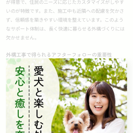
が得意で、住民のニーズに応じたカスタマイズがしやす
いのが特徴です。また、施工中も近隣への配慮を欠かさ
ず、信頼感を築きやすい環境を整えています。このよう
なサポート体制は、長く快適に暮らせる外構づくりには
欠かせません。
外構工事で得られるアフターフォローの重要性
外構工事においてアフターフォローは、満足度を左右す
る重要な要素です。施工後の不具合や経年劣化に対して
迅速に対応してもらえるかどうかが、長期的な安心感に
つながるためです。
具体的には、定期点検やメンテナンスサービスを提供し
ている業者を選ぶことが望ましく、これにより外構の美
観や機能性を維持しやすくなります。奈良県大和郡山市
の地域事情に詳しい業者なら、気候による影響を考慮し