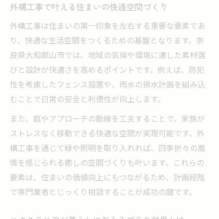
使い勝手と美しさを両立する外構工事のコ
外構工事で叶える住まいの快適空間づくり
ツ
外構工事は住まいの第一印象を左右する重要な要素であ
外構工事で家族の生活に合うデザイン提案
り、快適な生活空間をつくるための基盤となります。奈
エクステリア選びで失敗しないポイント解
良県大和郡山市では、地域の気候や環境に適した素材選
説
びと設計が快適さを高めるポイントです。例えば、防犯
外構工事で安全性とプライバシーを確保す
性を考慮したフェンス設置や、雨水の排水計画を組み込
る方法
むことで日常の安全と利便性が向上します。
外構工事なら実績豊富な奈良県大和郡山市で
また、庭やアプローチの動線を工夫することで、家族が
外構工事の信頼業者を見極めるポイント
ストレスなく移動できる快適な空間が実現可能です。外
地域密着型で安心の外構工事サポート体制
構工事を通じて緑や照明を取り入れれば、四季折々の風
外構工事で得られるアフターフォローの重
情を感じられる癒しの空間づくりも叶います。これらの
要性
要素は、住まいの価値向上にもつながるため、計画段階
で専門業者とじっくり相談することが成功の鍵です。
経験豊かな職人による高品質な外構工事提
案