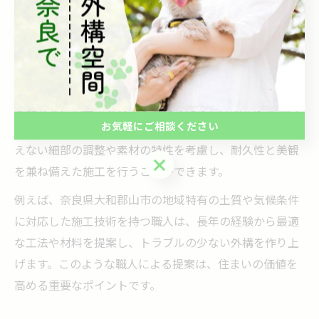
た適切なアドバイスも受けられるため、アフターフォロ
ーの充実は非常に価値があります。
経験豊かな職人による高品質な外構工事提案
高品質な外構工事を実現するためには、経験豊かな職人
お気軽にご相談ください
の技術力が不可欠です。熟練の職人は設計図だけでは見
えない細部の調整や素材の特性を考慮し、耐久性と美観
お気軽にご相談ください
を兼ね備えた施工を行うことができます。
例えば、奈良県大和郡山市の地域特有の土質や気候条件
に対応した施工技術を持つ職人は、長年の経験から最適
な工法や材料を提案し、トラブルの少ない外構を作り上
げます。このような職人による提案は、住まいの価値を
高める重要なポイントです。