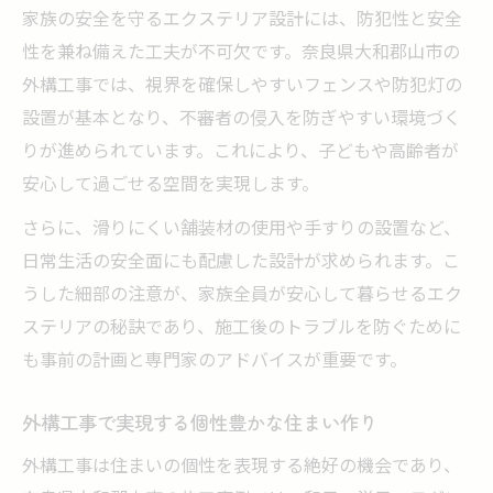
家族の安全を守るエクステリア設計には、防犯性と安全
力
性を兼ね備えた工夫が不可欠です。奈良県大和郡山市の
快適さを実感できる外構工事の成功事例特
外構工事では、視界を確保しやすいフェンスや防犯灯の
集
設置が基本となり、不審者の侵入を防ぎやすい環境づく
外構工事のビフォーアフターで見る変化の
りが進められています。これにより、子どもや高齢者が
実感
安心して過ごせる空間を実現します。
さらに、滑りにくい舗装材の使用や手すりの設置など、
日常生活の安全面にも配慮した設計が求められます。こ
うした細部の注意が、家族全員が安心して暮らせるエク
ステリアの秘訣であり、施工後のトラブルを防ぐために
も事前の計画と専門家のアドバイスが重要です。
外構工事で実現する個性豊かな住まい作り
外構工事は住まいの個性を表現する絶好の機会であり、