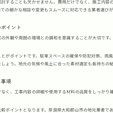
検討することも欠かせません。費用だけでなく、施工内容
外構工事で後悔しない業者選びのポイント
階での細かな相談や変更もスムーズに対応できる業者選び
外構工事プランの比較時に考慮すべき点
口コミや評判を活かした外構工事の選定法
のポイント
外構工事の見積もり内容を見極める方法
宅の外観や周囲の環境との調和を意識することが大切です
長期的な視点で考える外構工事のコツ
外構工事で家族の安心と美観を両立するには
ことがポイントです。駐車スペースの確保や防犯対策、雨
外構工事で実現する家族の安心な住まいづくり
ましょう。地元の気候や風土に合った素材選定も長持ちの
美観と機能性を両立する外構工事の提案術
お気軽にご相談ください
お気軽にご相談ください
子どもやペットが安心できる外構工事設計
き事項
防犯性に優れた外構工事で安全な暮らしを
でなく、工事内容の詳細や使用する材料の品質をしっかり
エクステリアの美しさを保つ外構工事の工夫
比較ポイントとなります。奈良県大和郡山市の地元業者で