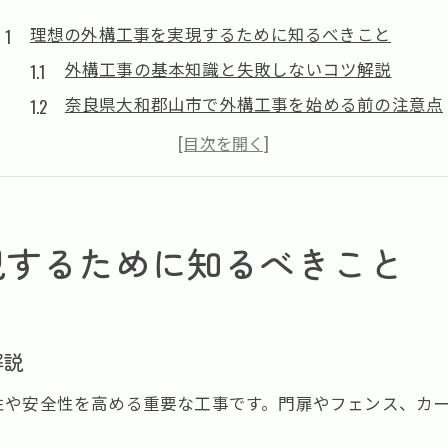
理想の外構工事を実現するために知るべきこと
外構工事の基本知識と失敗しないコツ解説
奈良県大和郡山市で外構工事を始める前の注意点
外構工事で後悔しないための事前準備とは
理想の外構工事に必要なデザイン選びのポイント
外構工事の見積もり比較で押さえるべき事項
外構工事で快適な暮らしを叶える秘訣
現するために知るべきこと
暮らしやすさを高める外構工事のアイデア集
外構工事で叶えるプライバシー確保と安全性
家族の生活に寄り添う外構工事の工夫とは
解説
外構工事で快適動線を作るレイアウト設計術
性や安全性を高める重要な工事です。門扉やフェンス、カ
四季を楽しむ外構工事の取り入れ方と実例