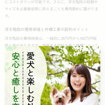
にコストダウンが可能です。さらに、浮き階段の段数や
サイズを必要最低限に抑えることも費用節約に繋がりま
す。
浮き階段の費用相場と外構工事の節約ポイント
浮き階段の費用相場は、一般的に30万円から100万円程
度と幅がありますが、使用する材料や施工規模によって
変動します。この価格帯を理解することで、無理のない
予算設定が可能となります。
費用を抑えるためには、施工業者との綿密な打ち合わせ
が不可欠です。具体的には、既存の敷地条件を活かした
設計や、施工期間の短縮を図ることで人件費を抑えるこ
とが節約ポイントとなります。
外構工事の予算内で浮き階段を実現する方法