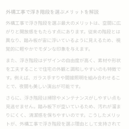
外構工事で叶う高級感ある浮き階段の秘密
外構工事で浮き階段を選ぶメリットを解説
洗練された外構工事を演出する浮き階段の
外構工事で浮き階段を選ぶ最大のメリットは、空間に広
特徴
がりと開放感をもたらす点にあります。従来の階段とは
浮き階段がもたらす外構工事の上質な印象
異なり、踏み板が宙に浮いているように見えるため、視
とは
覚的に軽やかでモダンな印象を与えます。
外構工事の高級感を高める浮き階段のデザ
また、浮き階段はデザインの自由度が高く、素材や形状
イン選び
を工夫することで住宅の外観と調和しやすいのも特徴で
浮き階段が人気の外構工事で注目される理
す。例えば、ガラス手すりや間接照明を組み合わせるこ
由
とで、夜間も美しい演出が可能です。
外構工事で費用を抑えた浮き階段実現術
さらに、浮き階段は掃除やメンテナンスがしやすい点も
外構工事で費用を抑える浮き階段の選び方
見逃せません。踏み板下が空いているため、汚れが溜ま
浮き階段の費用相場と外構工事の節約ポイ
りにくく、清潔感を保ちやすいのです。こうしたメリッ
ント
トが、外構工事で浮き階段を選ぶ理由として支持されて