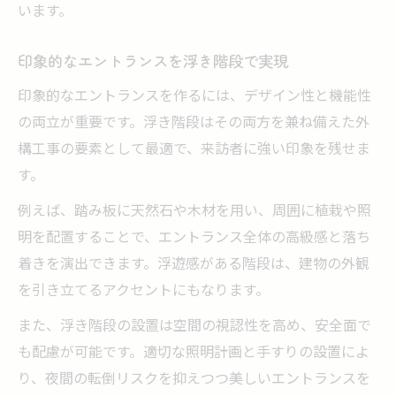
外構工事の予算内で浮き階段を実現する方
います。
法
浮き階段費用と外構工事のコストバランス
印象的なエントランスを浮き階段で実現
解説
印象的なエントランスを作るには、デザイン性と機能性
外構工事で無駄なく浮き階段を導入するコ
の両立が重要です。浮き階段はその両方を兼ね備えた外
ツ
構工事の要素として最適で、来訪者に強い印象を残せま
光で演出する外構工事の浮き階段デザイン
す。
外構工事で映える浮き階段の照明活用術
例えば、踏み板に天然石や木材を用い、周囲に植栽や照
浮き階段を美しく見せる外構工事のライト
明を配置することで、エントランス全体の高級感と落ち
選び
着きを演出できます。浮遊感がある階段は、建物の外観
外構工事の夜間も安心な浮き階段照明方法
を引き立てるアクセントにもなります。
浮き階段の光演出で外構工事が変わる理由
また、浮き階段の設置は空間の視認性を高め、安全面で
外構工事で浮き階段を際立たせる照明アイ
も配慮が可能です。適切な照明計画と手すりの設置によ
デア
り、夜間の転倒リスクを抑えつつ美しいエントランスを