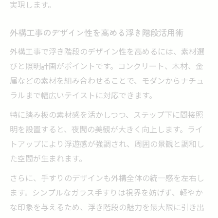
実現します。
浮き階段ならではの施工方法とポイント解説
外構工事で用いる浮き階段の施工方法まと
外構工事のデザイン性を高める浮き階段活用術
め
外構工事で浮き階段のデザイン性を高めるには、素材選
浮き階段施工で外構工事を成功させるコツ
びと照明計画がポイントです。コンクリート、木材、金
外構工事のプロが教える浮き階段の作り方
属などの素材を組み合わせることで、モダンからナチュ
浮き階段施工で大切な外構工事の注意点
ラルまで幅広いテイストに対応できます。
外構工事に役立つ浮き階段の図面作成ポイ
特に踏み板の素材感を活かしつつ、ステップ下に間接照
ント
明を設置すると、夜間の美観が大きく向上します。ライ
DIYで挑戦する浮き階段作りのコツと注意点
トアップにより浮遊感が強調され、周囲の景観と調和し
外構工事で浮き階段をDIYする手順とポイン
た空間が生まれます。
ト
さらに、手すりのデザインも外構全体の統一感を左右し
浮き階段DIYの外構工事で失敗しないコツ
ます。シンプルなガラス手すりは視界を妨げず、軽やか
外構工事で浮き階段を自作する際の注意事
な印象を与えるため、浮き階段の魅力を最大限に引き出
項