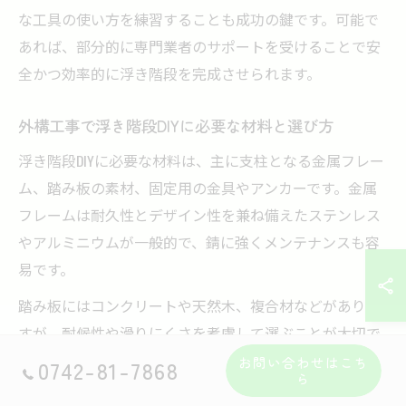
な工具の使い方を練習することも成功の鍵です。可能で
あれば、部分的に専門業者のサポートを受けることで安
全かつ効率的に浮き階段を完成させられます。
外構工事で浮き階段DIYに必要な材料と選び方
浮き階段DIYに必要な材料は、主に支柱となる金属フレー
ム、踏み板の素材、固定用の金具やアンカーです。金属
フレームは耐久性とデザイン性を兼ね備えたステンレス
やアルミニウムが一般的で、錆に強くメンテナンスも容
易です。
踏み板にはコンクリートや天然木、複合材などがありま
すが、耐候性や滑りにくさを考慮して選ぶことが大切で
す。特に屋外での使用を想定する場合、防腐処理が施さ
お問い合わせはこち
0742-81-7868
ら
れた木材や滑り止め加工された素材を選ぶことで安全性