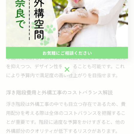
予算内で浮き階段を実現するには、まず外構全体のプラ
ンニングを包括的に見直すことが効果的です。浮き階段
以外の部分でコストダウンを図り、その分を階段の質に
充てる方法が挙げられます。
また、DIYで照明設置を行うなど部分的に自分で施工可能
お気軽にご相談ください
な箇所を検討し、業者依頼の範囲を限定することで費用
を抑えつつ、デザイン性を高めることも可能です。これ
お気軽にご相談ください
により予算内で満足度の高い仕上がりを目指せます。
浮き階段費用と外構工事のコストバランス解説
浮き階段は外構工事の中でも目立つ存在であるため、費
用配分を考える際は全体のコストバランスを把握するこ
とが重要です。階段に過度な予算をかけすぎると、他の
外構部分のクオリティが低下するリスクがあります。