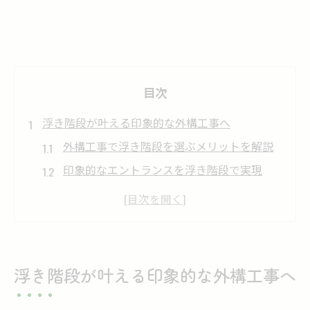
目次
浮き階段が叶える印象的な外構工事へ
外構工事で浮き階段を選ぶメリットを解説
印象的なエントランスを浮き階段で実現
外構工事のデザイン性を高める浮き階段活
用術
外構工事で差がつく浮き階段の設計ポイン
ト
浮き階段が叶える印象的な外構工事へ
浮き階段の外構工事で個性を引き出す方法
高級感あふれる浮き階段の魅力徹底解説