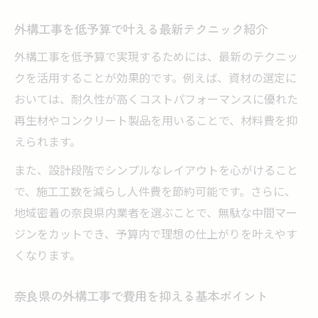
理想を叶える奈良県の外構工事術
外構工事を低予算で叶える最新テクニック紹介
理想を形にする外構工事の流れと工夫点
外構工事を低予算で実現するためには、最新のテクニッ
外構工事で失敗しない業者選びのポイント
クを活用することが効果的です。例えば、資材の選定に
奈良県の外構工事で注目のおしゃれ演出法
おいては、耐久性が高くコストパフォーマンスに優れた
希望を叶える外構工事の見積もり活用術
再生材やコンクリート製品を用いることで、材料費を抑
低予算で外構工事をグレードアップする方
えられます。
法
また、設計段階でシンプルなレイアウトを心がけること
コストを抑えた外構工事のポイント解説
で、施工工数を減らし人件費を節約可能です。さらに、
外構工事費用を抑える具体的なコツを伝授
地域密着の奈良県内業者を選ぶことで、無駄な中間マー
奈良県で安い外構工事を選ぶポイント紹介
ジンをカットでき、予算内で理想の仕上がりを叶えやす
くなります。
無駄を省く外構工事の工夫と注意点まとめ
外構工事費用を下げる素材や工法の選び方
奈良県の外構工事で費用を抑える基本ポイント
低予算外構工事で満足度を高める方法