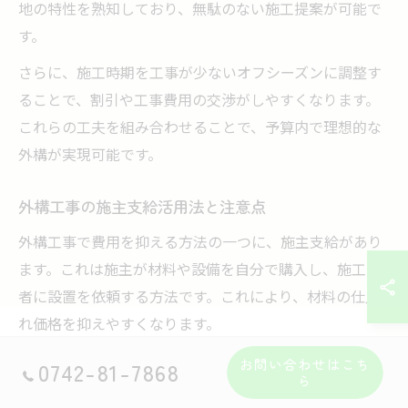
地の特性を熟知しており、無駄のない施工提案が可能で
す。
さらに、施工時期を工事が少ないオフシーズンに調整す
ることで、割引や工事費用の交渉がしやすくなります。
これらの工夫を組み合わせることで、予算内で理想的な
外構が実現可能です。
外構工事の施主支給活用法と注意点
外構工事で費用を抑える方法の一つに、施主支給があり
ます。これは施主が材料や設備を自分で購入し、施工業
者に設置を依頼する方法です。これにより、材料の仕入
れ価格を抑えやすくなります。
しかし、施主支給を活用する際は、材料の品質や納期管
お問い合わせはこち
0742-81-7868
ら
理が重要です。適切でない材料を選ぶと施工不良の原因