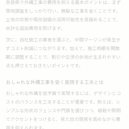
奈良県で外構工事の費用を抑える基本ポイントは、まず
奈良県で外構工事費用を抑えるコツ集
現地調査をしっかり行い、無駄な工事を省くことです。
外構工事を安くするための業者選定法
土地の状態や既存設備の活用可能性を見極めることで、
見積もり比較で外構工事費用を賢く節約
余計な追加費用を防げます。
外構工事の費用を抑えるタイミングの見極
次に、自社施工の業者を選ぶと、中間マージンが発生せ
め
ずコスト削減につながります。加えて、施工時期を閑散
奈良県で人気の低予算外構プラン例紹介
期に調整することで、割引や交渉の余地が生まれやすい
外構工事費用を抑える交渉術と工夫
点も押さえておきたいポイントです。
失敗しない外構工事計画を立てるには
外構工事の計画段階で押さえるべき要素
おしゃれな外構工事を安く実現する工夫とは
奈良県で外構工事を成功させる準備とは
おしゃれな外構を低予算で実現するには、デザインとコ
低予算外構工事のための優先順位の付け方
ストのバランスを工夫することが重要です。例えば、シ
ンプルな形状のフェンスや門扉を選びつつ、植栽や照明
見積もり依頼時に意識したい外構工事の質
でアクセントをつけると、見た目の質感を高めながら費
問例
用を抑えられます。
外構工事で後悔しないプラン作成のコツ