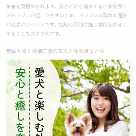
業者を見極められます。安さだけを追求すると品質面で
のトラブルが起こりやすいため、バランスの取れた選択
が成功のポイントです。地域の評判や施工事例を参考に
することもおすすめです。
無駄を省く外構工事の工夫と注意点まとめ
外構工事で無駄を省くには、設計段階での綿密な打ち合
わせが欠かせません。希望や生活スタイルを正確に伝
え、不要な設備や過剰な装飾を避けることでコストを抑
えられます。例えば、植栽の種類や数を見直すだけでも
費用削減につながります。
また、施工時の注意点として、追加工事や仕様変更は費
用増加の原因になるため、事前にしっかり確認すること
が重要です。無理のない予算設定と業者との密なコミュ