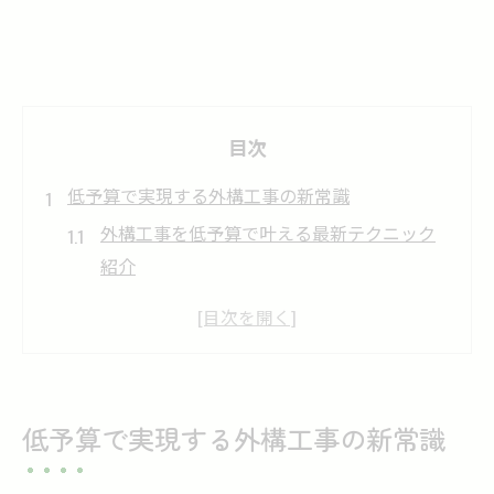
目次
低予算で実現する外構工事の新常識
外構工事を低予算で叶える最新テクニック
紹介
奈良県の外構工事で費用を抑える基本ポイ
ント
おしゃれな外構工事を安く実現する工夫と
は
低予算で実現する外構工事の新常識
外構工事の費用を下げるおすすめの方法
奈良県で人気の外構工事アイデア集