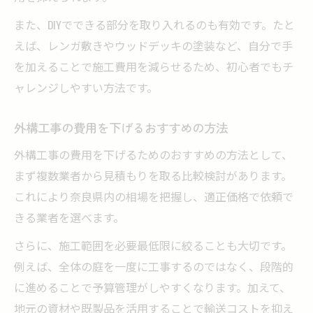
外構工事で予算内に収める秘訣を伝授
また、DIYでできる部分を取り入れるのも有効です。たと
えば、レンガ敷きやウッドデッキの塗装など、自分で手
予算内で満足できる外構工事の進め方
を加えることで施工費用を減らせるため、初心者でもチ
低予算外構工事のための材料選びポイント
ャレンジしやすい方法です。
外構工事費用を抑えるアイデア集
奈良県で予算内に収めるための工夫とは
外構工事の費用を下げるおすすめの方法
外構工事の施主支給活用法と注意点
外構工事の費用を下げるためのおすすめの方法として、
まず複数業者から見積もりを取る比較検討があります。
これにより奈良県内の相場を把握し、適正価格で依頼で
きる業者を選べます。
さらに、施工範囲を必要最低限に絞ることも大切です。
例えば、全体の庭を一度に工事するのではなく、段階的
に進めることで予算管理がしやすくなります。加えて、
地元の資材や既製品を活用することで輸送コストを抑え