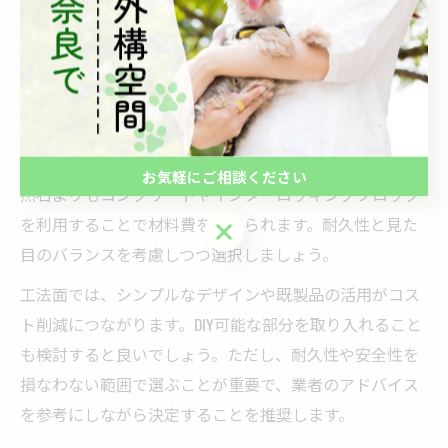
ニケーションがトラブル回避に役立ちます。工事の進捗
をこまめにチェックすることも大切です。
外構工事費用を下げる素材や工法の選び方
外構工事費用を下げるためには、コストパフォーマンス
に優れた素材や工法を選ぶことが肝心です。例えば、天
お気軽にご相談ください
然石よりもコンクリートやインターロッキングブロック
を利用することで材料費を抑えられます。耐久性と見た
お気軽にご相談ください
目のバランスを考慮しつつ選択しましょう。
工法面では、シンプルなデザインや既製品の活用がコス
ト削減につながります。DIY可能な部分を取り入れること
も検討すると良いでしょう。ただし、耐久性や安全性を
損なわない範囲で選ぶことが重要で、業者のアドバイス
を参考にしながら決定することを推奨します。