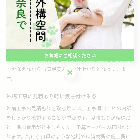
になったプランが代表的です。これにより、防犯性と利
便性をバランス良く確保できます。
さらに、植栽は低木や芝生を中心に取り入れ、維持管理
の手間を抑えつつ庭の美観を向上させる工夫も人気で
す。これらのプランは新築住宅の外構としても需要が高
お気軽にご相談ください
く、奈良県の地域特性に合った資材を用いることでコス
トを抑えながらも満足度の高い仕上がりとなっていま
お気軽にご相談ください
す。
外構工事の見積もり時に気を付ける点
外構工事の見積もりを取る際には、工事項目ごとの内訳
をしっかり確認することが重要です。見積もりが曖昧だ
と、追加費用が発生しやすく、予算オーバーの原因とな
ります。特に奈良県のような地域では資材費や施工費に