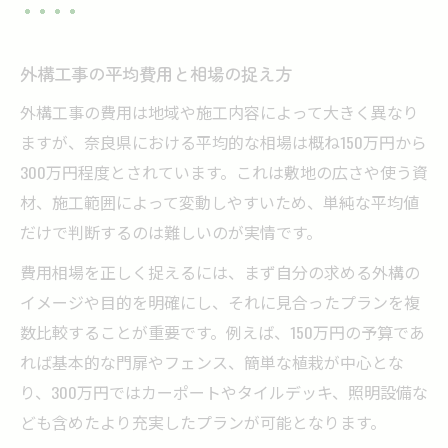
外構工事で可能な施工内容を比較
奈良県の気候に合う外構工事の工夫
ライフスタイル別に見る外構工事例
外構工事の平均費用と相場の捉え方
外構工事の人気デザインと素材選び
外構工事の費用は地域や施工内容によって大きく異なり
予算150万円でできる外構工事例と工夫
ますが、奈良県における平均的な相場は概ね150万円から
外構工事を150万円で賢く抑えるポイント
300万円程度とされています。これは敷地の広さや使う資
材、施工範囲によって変動しやすいため、単純な平均値
予算内で実現する外構工事の実例紹介
だけで判断するのは難しいのが実情です。
外構工事で費用を抑える素材選びの工夫
費用相場を正しく捉えるには、まず自分の求める外構の
150万円でできる外構工事の人気プラン
イメージや目的を明確にし、それに見合ったプランを複
外構工事の見積もり時に気を付ける点
数比較することが重要です。例えば、150万円の予算であ
300万円台の外構プラン徹底比較ガイド
れば基本的な門扉やフェンス、簡単な植栽が中心とな
外構工事の300万円台プランの内容とは
り、300万円ではカーポートやタイルデッキ、照明設備な
充実した外構工事プランの比較ポイント
ども含めたより充実したプランが可能となります。
300万円でできる外構工事の実例を紹介