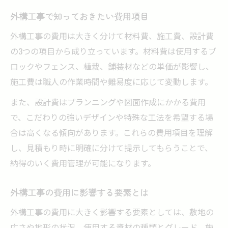
外構工事で重視したい設備や機能性
外構工事で知っておきたい費用項目
300万円台で叶う理想の外構工事設計
外構工事の費用は大きく分けて材料費、施工費、設計費
最新2025年相場で考える外構費用の目安
の3つの項目から成り立っています。材料費は使用するブ
ロックやフェンス、植栽、舗装材などの単価が影響し、
外構工事2025年相場の最新動向を解説
施工費は職人の作業時間や難易度に応じて変動します。
外構工事の費用目安を2025年基準で知る
2025年の外構工事で注目すべき価格傾向
また、設計費はプランニングや図面作成にかかる費用
で、こだわりの強いデザインや特殊な工法を希望する場
資材価格の変動が外構工事に与える影響
合は高くなる傾向があります。これらの費用項目を理解
外構工事の2025年予算シミュレーション
し、見積もり時に明確に分けて提示してもらうことで、
満足できる外構工事の選び方と注意点
納得のいく費用管理が可能になります。
外構工事を成功させる業者選びの基準
外構工事で比較したい見積もりのポイント
外構工事の費用に影響する要素とは
外構工事の契約前に押さえたい注意点
外構工事の費用に大きく影響する要素としては、敷地の
満足度が高い外構工事の共通点とは
広さや地形の状況、使用する資材の種類とグレード、施