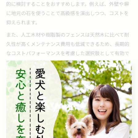
的に検討することをおすすめします。例えば、外壁や塀
に地元の石を使うことで高級感を演出しつつ、コストを
抑えられます。
また、人工木材や樹脂製のフェンスは天然木に比べて耐
久性が高くメンテナンス費用も低減できるため、長期的
なコストパフォーマンスを考慮した選択肢として有効で
す。こうした素材の特性を理解し、用途やデザインに合
わせて適切に組み合わせることが費用抑制に繋がりま
す。
150万円でできる外構工事の人気プラン
150万円の予算で人気のある外構工事プランは、シンプル
ながら機能的なエクステリアを実現する内容が多く見ら
れます。具体的には、門扉とフェンスの設置、駐車スペ
ースの土間コンクリート施工、照明の簡易設置がセット