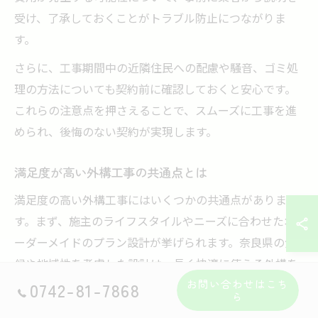
受け、了承しておくことがトラブル防止につながりま
す。
さらに、工事期間中の近隣住民への配慮や騒音、ゴミ処
理の方法についても契約前に確認しておくと安心です。
これらの注意点を押さえることで、スムーズに工事を進
められ、後悔のない契約が実現します。
満足度が高い外構工事の共通点とは
満足度の高い外構工事にはいくつかの共通点がありま
す。まず、施主のライフスタイルやニーズに合わせたオ
ーダーメイドのプラン設計が挙げられます。奈良県の気
候や地域性を考慮した設計は、長く快適に使える外構を
実現します。
お問い合わせはこち
0742-81-7868
ら
次に、施工の品質が高いことも重要です。使用する資材