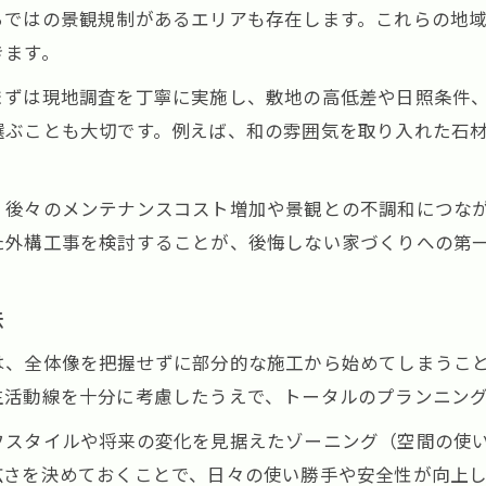
外構工事で費用を抑えるポイントを解説
らではの景観規制があるエリアも存在します。これらの地
実践から学ぶ奈良市での外構工事ポイント
きます。
奈良市の外構工事で役立つ実体験の知恵
まずは現地調査を丁寧に実施し、敷地の高低差や日照条件
外構工事で後悔しないための具体的対策
選ぶことも大切です。例えば、和の雰囲気を取り入れた石
外構工事の成功体験に学ぶ注意点と工夫
外構工事で実感する施工品質の見極め方
、後々のメンテナンスコスト増加や景観との不調和につな
外構工事における使用素材選びのポイント
た外構工事を検討することが、後悔しない家づくりへの第
満足度を高める外構計画の立て方とは
外構工事で後悔しない計画作成の進め方
法
外構工事とデザインバランスの考え方
は、全体像を把握せずに部分的な施工から始めてしまうこ
限られた予算で外構工事満足度を上げる法
生活動線を十分に考慮したうえで、トータルのプランニン
外構工事で大切な家族の意見のまとめ方
フスタイルや将来の変化を見据えたゾーニング（空間の使
外構工事で将来の生活変化を見据えた設計
広さを決めておくことで、日々の使い勝手や安全性が向上