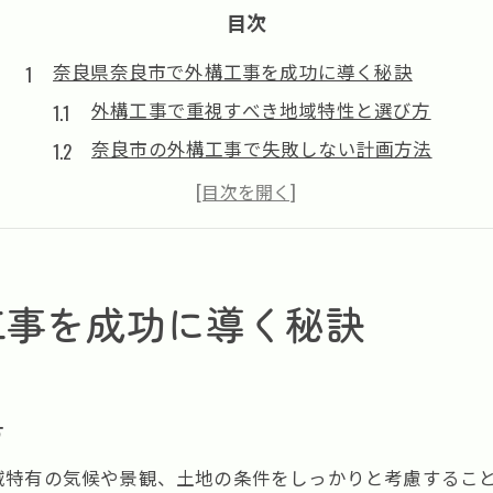
目次
奈良県奈良市で外構工事を成功に導く秘訣
外構工事で重視すべき地域特性と選び方
奈良市の外構工事で失敗しない計画方法
外構工事で安心できる業者選びのコツ
外構工事と住まいの景観調和のポイント
外構工事で後悔しない予算配分の工夫
外構工事の後悔を避けるための注意点集
工事を成功に導く秘訣
外構工事で後悔しやすい失敗事例の傾向
外構工事前に確認すべき契約内容と見積書
外構工事における優先順位のつけ方と工夫
方
外構工事のアフターサービス重要ポイント
域特有の気候や景観、土地の条件をしっかりと考慮するこ