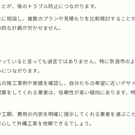
施工品質を守るために確認すべき要素
ことが、後のトラブル防止につながります。
外構工事で見逃せない施工品質のチェック
士に相談し、複数のプランや見積もりを比較検討すること
外構工事における現場管理の重要ポイント
体的な計画が欠かせません。
外構工事の施工中に確認する注意事項
外構工事仕上がりを左右する素材と技術
外構工事でトラブルを避ける確認手順
かっていると言っても過言ではありません。特に奈良市の
外構工事で失敗しないための賢い選択術
心につながります。
外構工事で後悔しない業者選びの判断基準
お気軽にご相談ください
お気軽にご相談ください
去の施工事例や実績を確認し、自分たちの希望に近いデザ
外構工事の見積書比較で注目すべき点とは
提案をしてくれる業者は、信頼性が高い傾向にあります。
外構工事で重要な契約内容の押さえ方
。
外構工事で安心できる保証とサポート体制
や工期、費用の内訳を明確に提示してくれる業者を選ぶこ
外構工事でリスクを減らす相談方法の工夫
安心して外構工事を依頼できるでしょう。