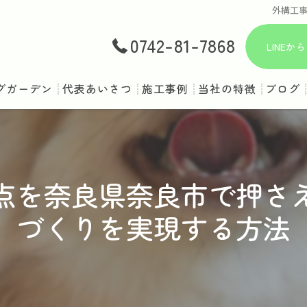
外構工
0742-81-7868
LINE
グガーデン
代表あいさつ
施工事例
当社の特徴
ブログ
庭
ドッグラン
点を奈良県奈良市で押さ
ペット対応
づくりを実現する方法
ドッグスペース
犬用フェンス