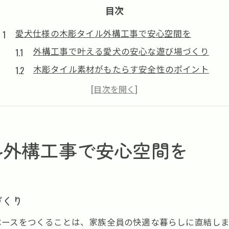
目次
愛犬仕様の木彫タイル外構工事で安心空間を
外構工事で叶える愛犬の安心な遊び場づくり
木彫タイル素材がもたらす安全性のポイント
ペットに優しい外構工事の工夫と実例紹介
愛犬の動線を考慮した外構設計のコツ
外構工事で家族と愛犬が快適に過ごす秘訣
自然の温もり感じる犬用木彫タイル外構の魅力
ル外構工事で安心空間を
木彫タイルの外構工事で自然な温かみを演出
愛犬にやさしい木彫タイルの素材感と利点
外構工事で取り入れる自然素材のメリットとは
づくり
木彫タイル外構が犬の快適さに与える効果
ペースをつくることは、家族全員の快適な暮らしに直結し