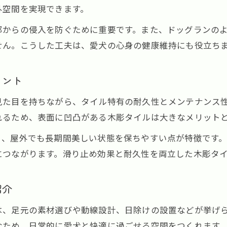
ペットと家族の暮らしを彩る外構工事の工夫
外空間を実現できます。
外構工事で実現するペット快適スペースの作り方
部からの侵入を防ぐために重要です。また、ドッグランの
外構工事でペットが安心できる空間を設計する
せん。こうした工夫は、愛犬の心身の健康維持にも役立ち
木彫タイルを活用した快適スペースのポイント
犬に最適な外構設計の具体的な工夫と手順
イント
外構工事で叶えるペット快適スペースの実例
見た目を持ちながら、タイル特有の耐久性とメンテナンス
安全性とデザイン性に配慮した外構工事の方法
れるため、表面に凹凸がある木彫タイルは大きなメリット
犬との暮らしに最適な外構デザインに挑戦しよう
く、屋外でも長期間美しい状態を保ちやすい点が特徴です
外構工事で叶う愛犬との暮らしやすいデザイン
につながります。滑り止め効果と耐久性を両立した木彫タ
木彫タイルを生かした外構デザインの工夫
ペット目線で考える外構工事のデザイン提案
紹介
家族と犬が快適に過ごせる外構工事の秘訣
は、足元の素材選びや動線設計、日除けの設置などが挙げ
外構設計で大切にしたいデザイン性と安全性
なため、日常的に愛犬と快適に過ごせる空間をつくれます