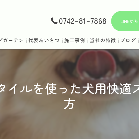
0742-81-7868
LINE
グガーデン
代表あいさつ
施工事例
当社の特徴
ブログ
庭
ドッグラン
タイルを使った犬用快適
ペット対応
方
ドッグスペース
犬用フェンス