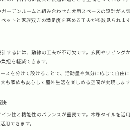
木彫タイル利用なら愛犬の安全も考慮できる工夫
やガーデンルームと組み合わせた犬用スペースの設計が人
外構工事で木彫タイルが愛犬に与える安心感
、ペットと家族双方の満足度を高める工夫が多数見られま
犬用外構で安全性を高める木彫タイルの活用法
滑りにくい木彫タイルで実現する外構工事
愛犬の動線を守るための外構工事の工夫
設計するには、動線の工夫が不可欠です。玄関やリビング
外構工事で取り入れる安全対策のポイント
の負担を軽減できます。
安心して遊べる外構空間を木彫タイルで叶える
ペースを分けて設けることで、活動量や気分に応じて自由に
外構工事で安心して遊べる犬用スペースを実現
お気軽にご相談ください
お気軽にご相談ください
愛犬も家族も安心して屋外生活を楽しめる空間が実現します
木彫タイルが快適な遊び場に選ばれる理由
ペットの安全性を重視した外構工事の工夫
秘訣
外構工事で叶えるストレスフリーな空間づくり
ザイン性と機能性のバランスが重要です。木彫タイルを活
家族と犬が安心して過ごせる外構設計のポイント
も活用できます。