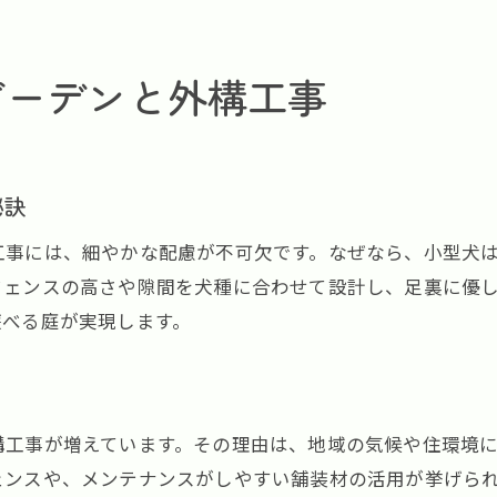
外構工事とフェンス設計のベストバランス
おしゃれで安心なフェンス選びと外構工事
ガーデンと外構工事
外構工事で実現する飛び出し防止フェンス
小型犬との暮らしを守る外構工事の工夫
小型犬と家族の笑顔を守る外構工事の秘訣
秘訣
外構工事で絆を深める家族と小型犬の時間
工事には、細やかな配慮が不可欠です。なぜなら、小型犬
小型犬も安心できる外構工事の細やか配慮
フェンスの高さや隙間を犬種に合わせて設計し、足裏に優
外構工事で実感する快適な暮らしの変化
遊べる庭が実現します。
外構工事の相談時に伝えるべき家族の要望
小型犬の成長に合わせた外構工事の工夫
外構工事で叶える笑顔あふれる毎日
構工事が増えています。その理由は、地域の気候や住環境
奈良県で実現するペット思いの外構工事
ェンスや、メンテナンスがしやすい舗装材の活用が挙げら
奈良県で外構工事を依頼する際の注意点