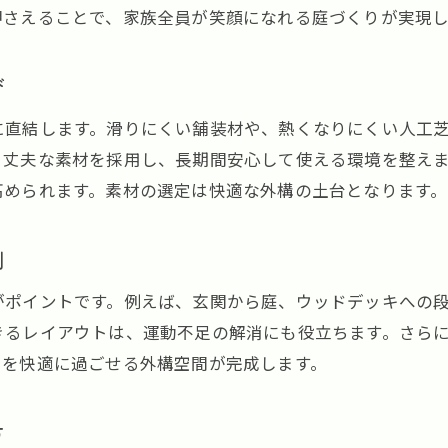
外構工事のプロが語る安心ガーデンの条件
押さえることで、家族全員が笑顔になれる庭づくりが実現し
暮らしに溶け込む外構工事のアイデア集
外構工事を考えるなら小型犬の安全性重視で
び
外構工事で小型犬の飛び出しを防ぐ対策
に直結します。滑りにくい舗装材や、熱くなりにくい人工
安全なフェンス選びと外構工事の工夫
く丈夫な素材を採用し、長期間安心して使える環境を整え
小型犬の視点で進める外構工事の重要性
高められます。素材の選定は快適な外構の土台となります。
外構工事前に知りたい安全基準とは
外構工事の相談で確認すべき安全ポイント
例
小型犬が安心できる外構工事の見落とし防止
がポイントです。例えば、玄関から庭、ウッドデッキへの
暮らしに寄り添う小型犬対応の外構設計
きるレイアウトは、運動不足の解消にも役立ちます。さら
家族構成を考えた外構工事のデザイン提案
日を快適に過ごせる外構空間が完成します。
外構工事で小型犬の過ごしやすさを追求
季節ごとに楽しめる外構工事の工夫例
方