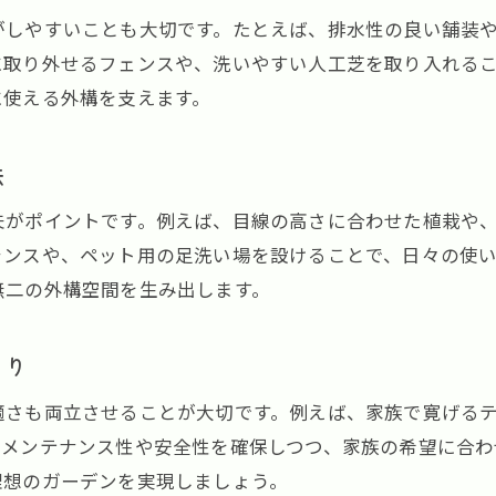
小型犬と共生する外構工事の設計ポイント
がしやすいことも大切です。たとえば、排水性の良い舗装
外構工事で快適さと安全性を同時に実現
に取り外せるフェンスや、洗いやすい人工芝を取り入れる
生活に合う外構工事のカスタマイズ方法
に使える外構を支えます。
快適な庭づくりに役立つ外構工事の知恵
外構工事で手入れがラクな庭を実現
法
小型犬も喜ぶ外構工事の便利アイデア
夫がポイントです。例えば、目線の高さに合わせた植栽や
外構工事で四季を楽しむ庭づくりのコツ
ランスや、ペット用の足洗い場を設けることで、日々の使
快適な庭空間を生む外構工事の素材選び
無二の外構空間を生み出します。
お気軽にご相談ください
お気軽にご相談ください
外構工事の工夫で家族全員が笑顔に
小型犬の健康を守る外構工事のポイント
くり
フェンス選びが決め手のペット向け外構工事
適さも両立させることが大切です。例えば、家族で寛げる
小型犬に最適なフェンスを外構工事で選ぶ
。メンテナンス性や安全性を確保しつつ、家族の希望に合わ
外構工事で重視したいフェンスの高さと素材
理想のガーデンを実現しましょう。