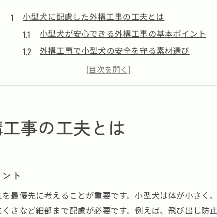
小型犬に配慮した外構工事の工夫とは
小型犬が安心できる外構工事の基本ポイント
外構工事で小型犬の安全を守る素材選び
快適な動線を意識した外構工事の工夫例
メンテナンスしやすい外構工事の選び方
小型犬と調和する外構デザインの発想法
外構工事で叶える家族も満足の空間づくり
構工事の工夫とは
奈良県で叶える安心ガーデンと外構工事
家族と小型犬がくつろげる外構工事の秘訣
奈良県で人気の外構工事実例を紹介
イント
外構工事で実現する安心感ある庭づくり
性を最優先に考えることが重要です。小型犬は体が小さく
小型犬にも優しい外構工事の選び方
にくさなど細部まで配慮が必要です。例えば、飛び出し防