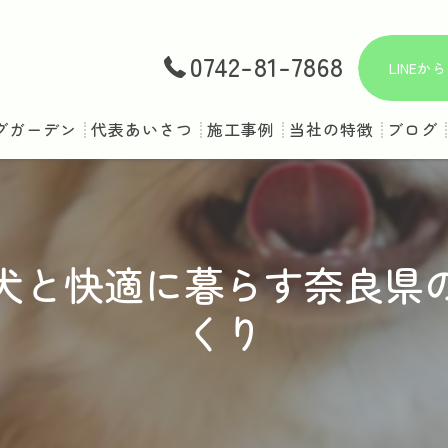
0742-81-7868
LINE
グガーデン
代表あいさつ
施工事例
当社の特徴
ブログ
庭
ドッグラン
犬と快適に暮らす奈良県
ペット対応
くり
ドッグスペース
犬用フェンス