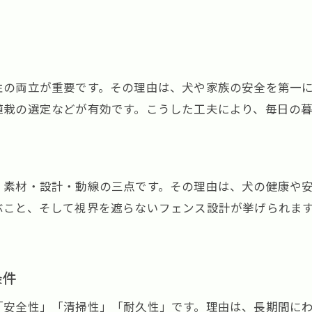
小型犬にやさしい外構工事の事例紹介
外構工事で叶う理想的なペット空間づくり
り
地元業者と進める安心の外構工事ポイント
性の両立が重要です。その理由は、犬や家族の安全を第一
外構工事で大切にしたいペットの快適性
植栽の選定などが有効です。こうした工夫により、毎日の暮
小型犬と暮らす家族のための外構工事提案
、素材・設計・動線の三点です。その理由は、犬の健康や
ぶこと、そして視界を遮らないフェンス設計が挙げられま
条件
「安全性」「清掃性」「耐久性」です。理由は、長期間に