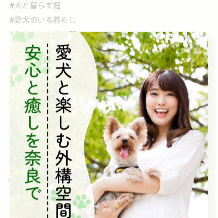
#犬と暮らす庭
#愛犬のいる暮らし
#わんことお庭時間
#犬の足にやさしいお庭
#ドッグランのある家
#犬好きさんと繋がりたい
#トイプードルのいる暮らし
#犬と過ごす休日
プロフィールから @yu_ki.kensetsu
📩 お問い合わせお待ちしてます！
🗓️ 相談会のご予約もぜひ♪
🌐 ホームページもチェックしてみてください👍