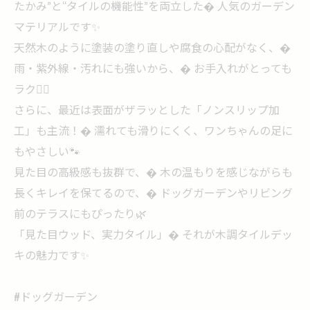
たかみ”と“タイルの機能性”を両立した� 人気のガーデン
マテリアルです✨
天然木のように塗装の塗り直しや腐食の心配がなく、�
雨・紫外線・汚れにも強いから、� お手入れがとっても
ラク🙆‍♀️
さらに、最近は表面がザラッとした「ノンスリップ加
工」も主流！� 濡れても滑りにくく、ワンちゃんの足に
もやさしい🐾
見た目の高級感も抜群で、� 木の温もりを感じながらも
長くキレイを保てるので、� ドッグガーデンやリビング
前のテラスにもぴったり🌿
「見た目ウッド、実力タイル」� それが木調タイルデッ
キの魅力です✨
#ドッグガーデン