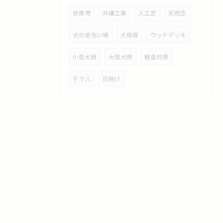
奈良市
外構工事
人工芝
天然芝
犬の足洗い場
犬用扉
ウッドデッキ
小型犬用
大型犬用
騒音対策
テラス
日除け