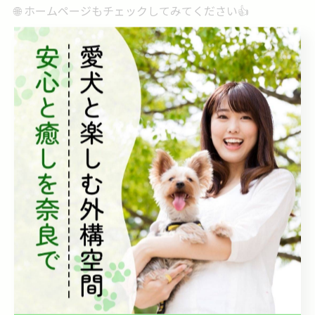
🌐 ホームページもチェックしてみてください👍
#外構デザイン #おしゃれ外構 #庭づくり #ガーデンライ
フ #ガーデンインテリア #庭時間 #ガーデンシンク #立水
栓
#ドッグガーデン #犬のいる暮らし #愛犬と暮らす家 #犬
と庭 #ドッグランのある庭 #わんこと暮らす #犬と暮らす
庭 #ドッグシャワー
#ペット用水栓 #ペットシャワー #足洗い場 #ペットグッ
ズ #散歩後ケア #ペットと暮らす庭 #犬の足洗い
#カラーバリエーション #木目調デザイン #タイルシンク