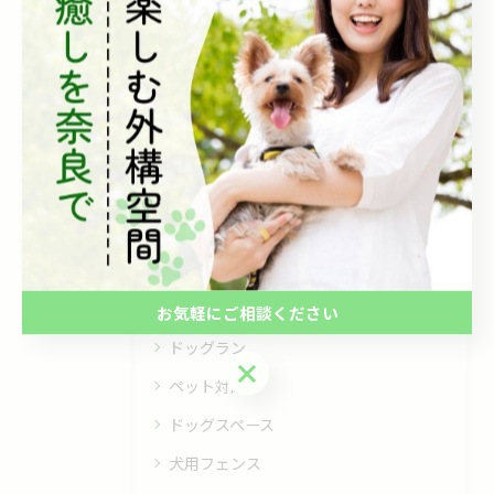
< 前のページ
一覧に戻る
次のページ >
カテゴリー
Categories
全てのカテゴリー
庭
お気軽にご相談ください
ドッグラン
お気軽にご相談ください
ペット対応
ドッグスペース
犬用フェンス