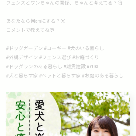
フェンスとワンちゃんの関係、ちゃんと考えてる？🧐
あなたなら何cmにする？🤔
コメントで教えてね💬
#ドッグガーデン #コーギー #犬のいる暮らし
#外構デザイン #フェンス選び #お庭づくり
#ドッグランのある暮らし #雄貴建設 #YUKI
#犬と暮らす家 #ペットと暮らす家 #お庭のある暮らし
プロフィールから @yu_ki.kensetsu
📩 お問い合わせお待ちしてます！
🗓️ 相談会のご予約もぜひ♪
🌐 ホームページもチェックしてみてください👍