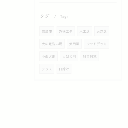
タグ
Tags
奈良市
外構工事
人工芝
天然芝
犬の足洗い場
犬用扉
ウッドデッキ
小型犬用
大型犬用
騒音対策
テラス
日除け