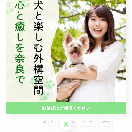
建物の雰囲気に合わせた、落ち着きのあるモダン外構✨
2026/07/22
【劇的ビフォーアフター】雑草だらけの法面が、ロックガーデンで...
2026/07/02
✨住まいの印象をワンランクアップする、洗練されたカーポート✨
タグ
Tags
お気軽にご相談ください
奈良市
外構工事
人工芝
天然芝
お気軽にご相談ください